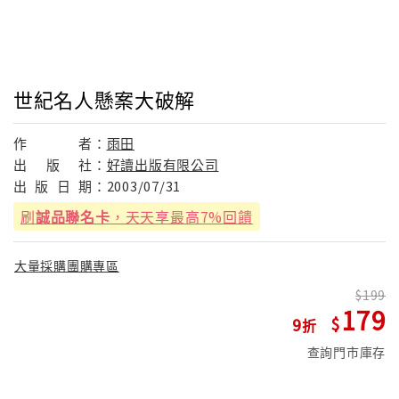
世紀名人懸案大破解
作
者：
雨田
出
版
社：
好讀出版有限公司
出
版
日
期：
2003/07/31
刷
誠品聯名卡
，天天享最高7%回饋
大量採購團購專區
199
179
9
查詢門市庫存