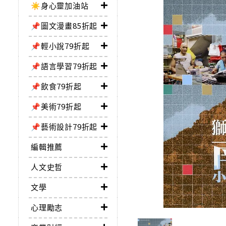
☀️身心靈加油站
📌圖文漫畫85折起
📌輕小說79折起
📌語言學習79折起
📌飲食79折起
📌美術79折起
📌藝術設計79折起
編輯推薦
人文史哲
文學
心理勵志