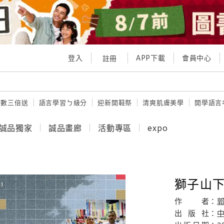
登入
APP下載
會員中心
註冊
點數三倍送
語言學習ㄅ級分
迎新開鞋祭
清爽肌膚美學
開學語言
誠品獨家
誠品畫廊
活動專區
expo
獅子山
作
者：
郭
出
版
社：