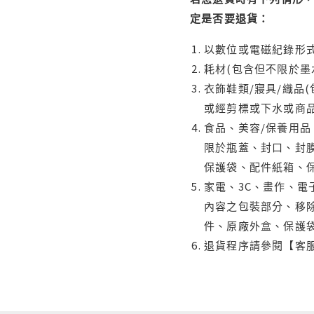
定是否要退貨：
以數位或電磁紀錄形式
耗材(包含但不限於墨
衣飾鞋類/寢具/織品
或經剪標或下水或商
食品、美容/保養用
限於瓶蓋、封口、封膜
保護袋、配件紙箱、
家電、3C、畫作、
內容之包裝部分、移除
件、原廠外盒、保護
退貨程序請參閱【客