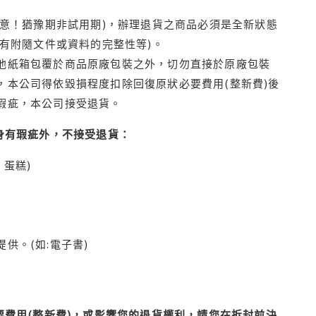
注意！猶豫期非試用期)，辦理退貨之商品必須是全新狀態
有附隨文件或資料的完整性等)。
他紙箱包覆於商品原廠包裝之外，切勿直接於原廠包裝
本公司得依毀損程度扣除回復原狀必要費用(整新費)後
瑕疵，本公司接受退貨。
身有瑕疵外，不接受退貨：
蛋糕)
供。(如:電子書)
費用(整新費)，或影響您的退貨權利，請您在拆封前決