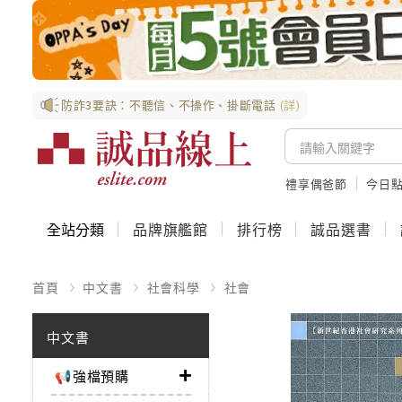
防詐3要訣：不聽信、不操作、掛斷電話
(詳)
禮享偶爸節
今日
全站分類
品牌旗艦館
排行榜
誠品選書
首頁
中文書
社會科學
社會
中文書
📢強檔預購