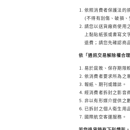
依照消費者保護法的規
(不得有刮傷、破損、
請您以送貨廠商使用
上黏貼紙張或書寫文
退費；請您先確認商
依「通訊交易解除權合
易於腐敗、保存期限較
依消費者要求所為之客
報紙、期刊或雜誌。
經消費者拆封之影音
非以有形媒介提供之數
已拆封之個人衛生用品
國際航空客運服務。
若您退貨時有下列情形，