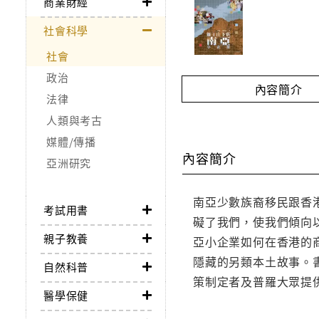
商業財經
社會科學
社會
政治
內容簡介
法律
人類與考古
媒體/傳播
內容簡介
亞洲研究
南亞少數族裔移民跟香
考試用書
礙了我們，使我們傾向
親子教養
亞小企業如何在香港的
隱藏的另類本土故事。
自然科普
策制定者及普羅大眾提
醫學保健