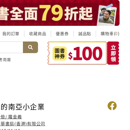
我的訂單
收藏商品
優惠券
誠品點
購物車(
)
0
考用展
下的南亞小企業
儉/ 羅金義
中華書局(香港)有限公司