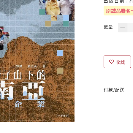
出
版
日
期：
2
刷
誠品聯名
數量
收藏
付款/配送