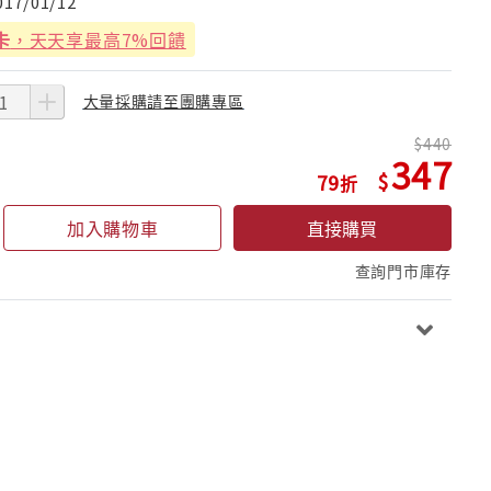
017/01/12
卡
，天天享最高7%回饋
大量採購請至團購專區
440
347
79
加入購物車
直接購買
查詢門市庫存