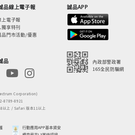
誠品線上電子報
誠品APP
線上電子報
人獨享特刊
誠品門市活動/優惠
誠品
內政部警政署
165全民防騙網
rum Corporation)
8789-8921
 / Safari 版本11以上
獲
行動應用APP基本資安
標章最高L3等級認證