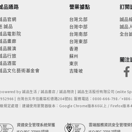
誠品通路
營業據點
訂閱
誠品官網
台灣北部
誠品
迷
誠品
台灣中部
誠品
誠品電影院
台灣南部
全台
誠品畫廊
台灣東部
誠品展演
香港
誠品行旅
蘇州
關注
誠品酒窖
東京
誠品文化藝術基金會
吉隆坡
- powered by 誠品生活 / 誠品書店 / 誠品物流 | 誠品生活股份有限公司 (eslite Spect
52966 | 台灣台北市信義區松德路204號B1 服務電話：0800-666-798／+886-2-
處理｜建議使用瀏覽器版本：Google Chrome版本60以上 / Firefox版本48以上
資通安全管理系統榮獲
雲端服務資訊安全管理榮
ISO/IEC 27001認證
ISO/IEC 27017認證