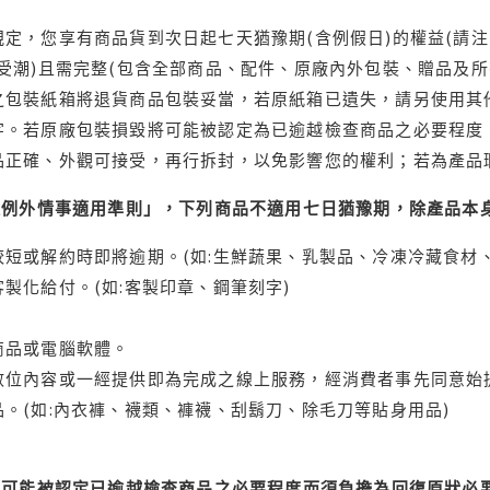
定，您享有商品貨到次日起七天猶豫期(含例假日)的權益(請
受潮)且需完整(包含全部商品、配件、原廠內外包裝、贈品及所
之包裝紙箱將退貨商品包裝妥當，若原紙箱已遺失，請另使用其
字。若原廠包裝損毀將可能被認定為已逾越檢查商品之必要程度，
品正確、外觀可接受，再行拆封，以免影響您的權利；若為產品
理例外情事適用準則」，下列商品不適用七日猶豫期，除產品本
短或解約時即將逾期。(如:生鮮蔬果、乳製品、冷凍冷藏食材、
製化給付。(如:客製印章、鋼筆刻字)
商品或電腦軟體。
位內容或一經提供即為完成之線上服務，經消費者事先同意始提
。(如:內衣褲、襪類、褲襪、刮鬍刀、除毛刀等貼身用品)
可能被認定已逾越檢查商品之必要程度而須負擔為回復原狀必要