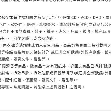
儲存或著作權相關之商品(包含但不限於CD、VCD、DVD、電
水匣、碳粉匣、紙張、筆類墨水、清潔劑補充包等)之商品包裝已
(包含但不限於衣褲、鞋子、襪子、泳裝、床單、被套、填充玩具
品有不可回復之髒污或磨損痕跡。
品、內衣褲等消耗性或個人衛生用品、商品銷售頁面上特別載明之
等接觸商品內容之包裝部分)或已非全新狀態(外觀有刮傷、破
保麗龍、隨貨文件、贈品等)。
電子閱讀器等商品，除商品本身有瑕疵外，退回之商品已拆封(除
封條、拆除吊牌、拆除貼膠或標籤等情形)或已非全新狀態(外
袋、配件紙箱、保麗龍、隨貨文件、贈品等)。
服專區→常見問題→誠品線上退貨退款】之說明。