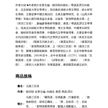
作者介紹 ■作者簡介名譽主編：饒宗頤向鐵生／導讀及譯注向鐵
生，北京師範大學文學博士，現任教於湖南大學文學院，碩士研究
生導師。主要從事中國古典詩詞、古典文獻學研究。在《山西大學
學報》等核心期刊發表論文多篇，出版有「新視野經典文庫」之
《宋詞三百首》，參編參著教材等數部。康震／導讀及譯注文學博
士。現為北京師範大學文學院教授、博士生導師。中國李白研究
會、蘇軾研究會常務理事，中國唐代文學學會理事。主要從事中國
古代詩詞散文研究、中國古代文學與文化研究。出版《長安文化與
隋唐詩歌》、《隋唐五代散文史》、《康震品李白》、《康震評說
蘇東坡》、「新視野經典文庫」之《宋詞三百首》和《唐詩三百
首》等。榮獲全國模範教師、教育部新世紀人才、北京市教學名師
獎等多項獎勵。2005年至今，在中央電視臺（CCTV）10頻道「百
家講壇」主講《詩仙李白》、《詩聖杜甫》、《蘇軾》、《李清
照》、《唐宋八大家系列》等專題講座，獲得觀眾的廣泛好評。
商品規格
書名 /
元曲三百首
作者 /
饒宗頤 名譽主編; 向鐵生 康震 導讀 譯注
元曲三百首：「驟雨過，珍珠亂撒，打遍新荷。」「雖
無刎頸交，卻有忘機友。」「興，百姓苦；亡，百姓
簡介 /
苦。」「新啼痕壓舊啼痕，斷腸人憶斷腸人。」唐詩、