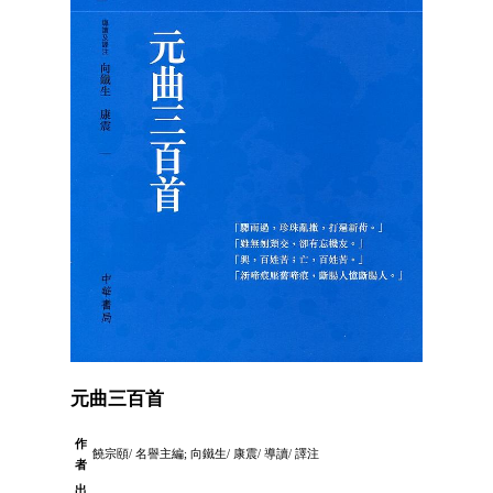
元曲三百首
作
饒宗頤/ 名譽主編; 向鐵生/ 康震/ 導讀/ 譯注
者
出