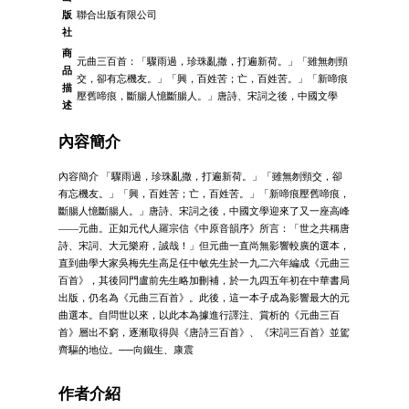
版
聯合出版有限公司
社
商
元曲三百首：「驟雨過，珍珠亂撒，打遍新荷。」「雖無刎頸
品
交，卻有忘機友。」「興，百姓苦；亡，百姓苦。」「新啼痕
描
壓舊啼痕，斷腸人憶斷腸人。」唐詩、宋詞之後，中國文學
述
內容簡介
內容簡介 「驟雨過，珍珠亂撒，打遍新荷。」「雖無刎頸交，卻
有忘機友。」「興，百姓苦；亡，百姓苦。」「新啼痕壓舊啼痕，
斷腸人憶斷腸人。」唐詩、宋詞之後，中國文學迎來了又一座高峰
——元曲。正如元代人羅宗信《中原音韻序》所言：「世之共稱唐
詩、宋詞、大元樂府，誠哉！」但元曲一直尚無影響較廣的選本，
直到曲學大家吳梅先生高足任中敏先生於一九二六年編成《元曲三
百首》，其後同門盧前先生略加刪補，於一九四五年初在中華書局
出版，仍名為《元曲三百首》。此後，這一本子成為影響最大的元
曲選本。自問世以來，以此本為據進行譯注、賞析的《元曲三百
首》層出不窮，逐漸取得與《唐詩三百首》、《宋詞三百首》並駕
齊驅的地位。──向鐵生、康震
作者介紹