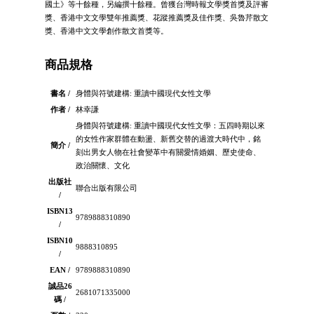
國土》等十餘種，另編撰十餘種。曾獲台灣時報文學獎首獎及評審
獎、香港中文文學雙年推薦獎、花蹤推薦獎及佳作獎、吳魯芹散文
獎、香港中文文學創作散文首獎等。
商品規格
書名 /
身體與符號建構: 重讀中國現代女性文學
作者 /
林幸謙
身體與符號建構: 重讀中國現代女性文學：五四時期以來
的女性作家群體在動盪、新舊交替的過渡大時代中，銘
簡介 /
刻出男女人物在社會變革中有關愛情婚姻、歷史使命、
政治關懷、文化
出版社
聯合出版有限公司
/
ISBN13
9789888310890
/
ISBN10
9888310895
/
EAN /
9789888310890
誠品26
2681071335000
碼 /