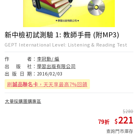
新中檢初試測驗 1: 教師手冊 (附MP3)
GEPT International Level: Listening & Reading Test
作
者：
李冠勳/ 編
出
版
社：
學習出版有限公司
出
版
日
期：
2016/02/03
刷
誠品聯名卡
，天天享最高7%回饋
大量採購團購專區
280
221
79
查詢門市庫存