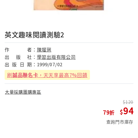
英文趣味閱讀測驗2
作
者：
陳塯琍
出
版
社：
學習出版有限公司
出
版
日
期：
1999/07/02
刷
誠品聯名卡
，天天享最高7%回饋
大量採購團購專區
120
94
79
查詢門市庫存