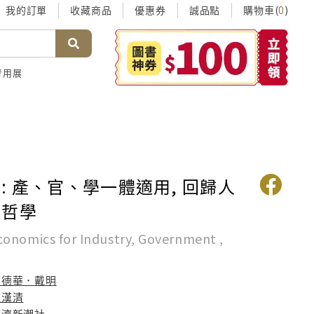
我的訂單
收藏商品
優惠券
誠品點
購物車(
)
0
考用展
: 產、官、學一體適用, 回歸人
營哲學
onomics for Industry, Government ,
愛德華．戴明
鍾漢清
經濟新潮社