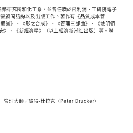
學建築研究所和化工系，並曾任職於飛利浦、工研院電子
人，兼營顧問諮詢以及出版工作。著作有《品質成本管
科學通識》、《形之合成》、《管理三部曲》、《戴明領
安》、《新經濟學》（以上經濟新潮社出版）等。聯
師／彼得‧杜拉克（Peter Drucker）