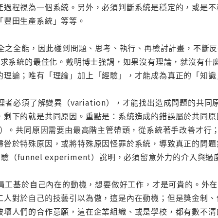
產過程視為一個系統。另外，必須判斷系統是穩定的，或是不
「豐田生產系統」等等。
全之全能，因此碰到問題、思考、執行、再檢討計畫，不斷反覆以求改善
習以求系統的最佳化。戴明博士強調，如果沒有理論，就沒有什
的理論；唯有「理論」加上「經驗」，才能成為真正的「
管理者必須了解變異（variation），才能找出造成問題的
剩下的就是共同原因。重點是：系統造成的錯誤屬於共同原因（c
 cause）。共同原因需要由最高階主管帶頭，從系統著手改善
咎於特殊原因，或將特殊原因怪罪於系統，導致真正的問題無法
斗實驗（funnel experiment）說明，必須留意外力的介入
張，員工基於自己內在的動機，想要做好工作，才是可貴的。外
工人對於自己的技藝引以為傲，這是內在動機；但是獎金制、
破壞人們的合作意願，這在企業組織、或是學校，都有數不清