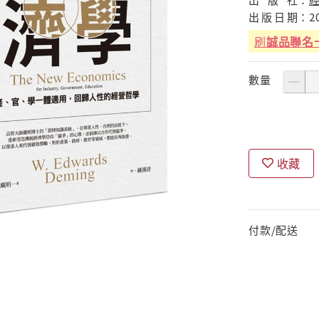
出
版
日
期：
2
刷
誠品聯名
數量
收藏
付款/配送