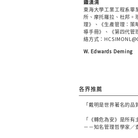
鍾漢清
東海大學工業工程系畢
所、摩托羅拉、杜邦。現
理》、《生產管理：策略
導手冊》、《第四代管
絡方式：HCSIMONL@G
W. Edwards Deming
各界推薦
「戴明是世界著名的品質
「《轉危為安》是所有
－－知名管理哲學家／查爾斯