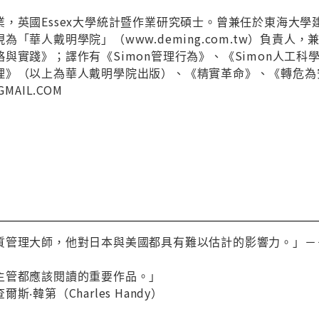
業，英國Essex大學統計暨作業研究碩士。曾兼任於東海大
為「華人戴明學院」（www.deming.com.tw）負責
與實踐》；譯作有《Simon管理行為》、《Simon人工
理》（以上為華人戴明學院出版）、《精實革命》、《轉危為
MAIL.COM
管理大師，他對日本與美國都具有難以估計的影響力。」－－管理大
主管都應該閱讀的重要作品。」
‧韓第（Charles Handy）