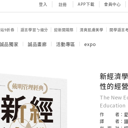
登入
APP下載
會員中心
註冊
站9折券
語言學習ㄅ級分
迎新開鞋祭
清爽肌膚美學
開學語言
誠品獨家
誠品畫廊
活動專區
expo
新經濟學
性的經
The New Ec
Education
作
者：
譯
者：
出
版
社：