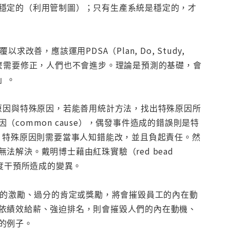
穩定的（利用管制圖）；只有生產系統是穩定的，才
，應該運用PDSA（Plan, Do, Study,
麼需要修正，人們也不會進步。理論是預測的基礎，會
知識」。
共同原因與特殊原因，若能善用統計方法，找出特殊原因所
ommon cause），偶發事件造成的錯誤則是特
才行；特殊原因則需要當事人知錯能改，並且負起責任。然
解決。戴明博士藉由紅珠實驗（red bead
與過度干預所造成的變異。
在的激勵、過分的肯定或獎勵，將會摧毀員工的內在動
依績效給薪、強迫排名，則會摧毀人們的內在動機、
的例子。