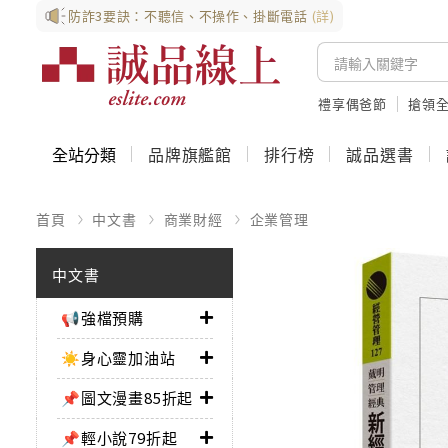
防詐3要訣：不聽信、不操作、掛斷電話
(詳)
禮享偶爸節
搶領全
全站分類
品牌旗艦館
排行榜
誠品選書
首頁
中文書
商業財經
企業管理
中文書
📢強檔預購
☀️身心靈加油站
📌圖文漫畫85折起
📌輕小說79折起