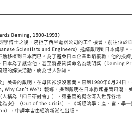
s Deming, 1900-1993）
物理學博士之後，婉拒了西屋電器公司的工作機會，前往位於華
 Japanese Scientists and Engineers）邀
不動移植到日本而已。為了避免日本企業重蹈覆轍，他的授課
日本為了感念他，甚至將品質獎命名為戴明獎（Deming Pr
問題的解決活動，廣為世人熟知。
」美譽的戴明，在母國卻沒沒無聞。直到1980年6月24日
n Can, Why Can't We?）報導，提到戴明在日本掀起
（人稱為「四日研討會」），讓品管的概念深入世界各地
（Out of the Crisis）、《新經濟學：產、官、學一體適用》（T
ucation），中譯本皆由經濟新潮社出版。