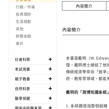
內容簡介
行銷／市場
投資理財
生涯規劃
其他
內容簡介
財務金融
會計
本書是戴明（W. Ed
社會科學
理，戴明博士總結了他的「淵
考試用書
傳統經濟學崇尚「競爭
府、教育等領域，都能
親子教養
自然科普
戴明的「淵博知識系統
醫學保健
1. 系統觀是指整個
國高中技職考用