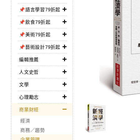
📌語言學習79折起
📌飲食79折起
📌美術79折起
📌藝術設計79折起
編輯推薦
人文史哲
文學
心理勵志
商業財經
經濟
商務／趨勢
企業管理