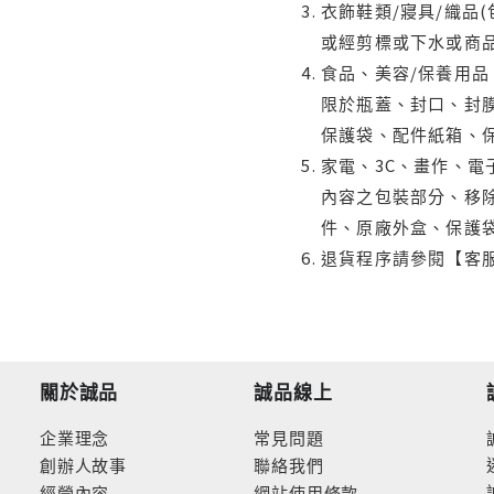
衣飾鞋類/寢具/織品
或經剪標或下水或商
食品、美容/保養用
限於瓶蓋、封口、封膜
保護袋、配件紙箱、
家電、3C、畫作、
內容之包裝部分、移除
件、原廠外盒、保護
退貨程序請參閱【客
關於誠品
誠品線上
企業理念
常見問題
創辦人故事
聯絡我們
經營內容
網站使用條款