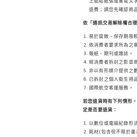
上黏貼紙張或書寫文
退費；請您先確認商
依「通訊交易解除權合
易於腐敗、保存期限較
依消費者要求所為之客
報紙、期刊或雜誌。
經消費者拆封之影音
非以有形媒介提供之數
已拆封之個人衛生用品
國際航空客運服務。
若您退貨時有下列情形，
定是否要退貨：
以數位或電磁紀錄形式
耗材(包含但不限於墨