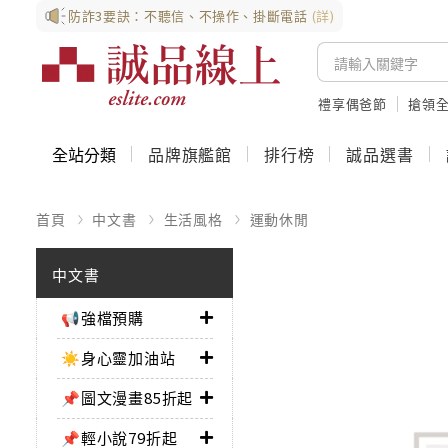
防詐3要訣：不聽信、不操作、掛斷電話
(詳)
禮享偶爸節
搶領全
全站分類
品牌旗艦館
排行榜
誠品選書
首頁
中文書
生活風格
運動休閒
中文書
📢強檔預購
☀️身心靈加油站
📌圖文漫畫85折起
📌輕小說79折起