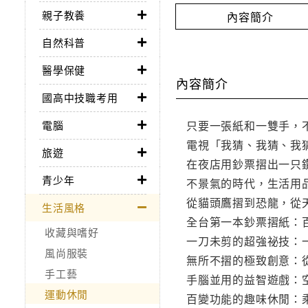
親子教養
內容簡介
自然科普
醫學保健
內容簡介
國高中技職考用
只要一張紙和一雙手，
電腦
電視「我猜、我猜、我
旅遊
在夜店用鈔票摺出一只
青少年
不景氣的時代，生活用
從貓頭鷹摺到恐龍，從
生活風格
全台第一本鈔票摺紙：
收藏與嗜好
一刀未剪的超強祕技：
風尚服裝
無所不摺的極致創意：
手工藝
手腦並用的益智遊戲：
運動休閒
百變功能的趣味休閒：