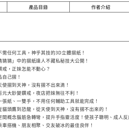
產品目錄
作者介紹
不需任何工具，神乎其技的3D立體摺紙！
猜猜猜」中的摺紙達人不藏私秘技大公開！
鑽戒，正妹怎能不動心？
品自己摺！
天使摺到天神，沒有摺不出來滴！
百元大鈔變鑽戒，夜店把妹無往不利！
一張紙、一雙手，不用任何輔助工具就能完成！
從貓頭鷹到恐龍，從天使到天神，沒有摺不出來的！
空間概念腦筋急轉彎，提升手指靈活度！使孩子聰明、成人反
乘車搭機、朋友相聚、交友破冰的最佳良伴！