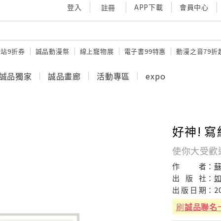
登入
APP下載
會員中心
註冊
站9折券
誠品動漫祭
線上寵物展
電子書99特惠
動漫之音79折
誠品獨家
誠品畫廊
活動專區
expo
好神! 
使你大受歡
作
者：
出
版
社：
出
版
日
期：
2
刷
誠品聯名