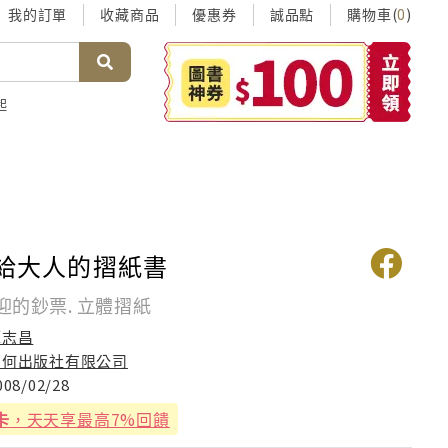
我的訂單
收藏商品
優惠券
誠品點
購物車(
)
0
起
寫給大人的摺紙書
迎的鈔票. 立體摺紙
蘇志昌
如何出版社有限公司
008/02/28
卡
，天天享最高7%回饋