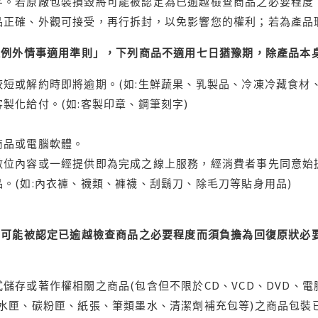
字。若原廠包裝損毀將可能被認定為已逾越檢查商品之必要程度，
品正確、外觀可接受，再行拆封，以免影響您的權利；若為產品
理例外情事適用準則」，下列商品不適用七日猶豫期，除產品本
短或解約時即將逾期。(如:生鮮蔬果、乳製品、冷凍冷藏食材、
製化給付。(如:客製印章、鋼筆刻字)
商品或電腦軟體。
位內容或一經提供即為完成之線上服務，經消費者事先同意始提
。(如:內衣褲、襪類、褲襪、刮鬍刀、除毛刀等貼身用品)
可能被認定已逾越檢查商品之必要程度而須負擔為回復原狀必要
儲存或著作權相關之商品(包含但不限於CD、VCD、DVD、電
水匣、碳粉匣、紙張、筆類墨水、清潔劑補充包等)之商品包裝已