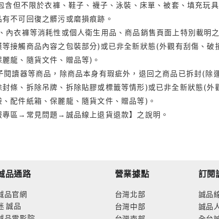
(包含但不限於衣褲、鞋子、襪子、泳裝、床單、被套、填充玩具
品有不可回復之髒污或磨損痕跡。
品、內衣褲等消耗性或個人衛生用品、商品銷售頁面上特別載明之
等接觸商品內容之包裝部分)或已非全新狀態(外觀有刮傷、破
保麗龍、隨貨文件、贈品等)。
電子閱讀器等商品，除商品本身有瑕疵外，退回之商品已拆封(除
封條、拆除吊牌、拆除貼膠或標籤等情形)或已非全新狀態(外
袋、配件紙箱、保麗龍、隨貨文件、贈品等)。
服專區→常見問題→誠品線上退貨退款】之說明。
誠品通路
營業據點
訂閱
誠品官網
台灣北部
誠品
迷
誠品
台灣中部
誠品
誠品電影院
台灣南部
全台