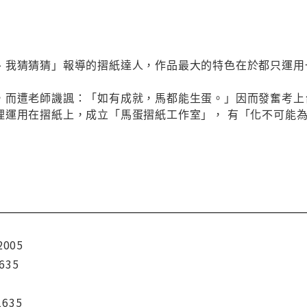
、我猜猜猜」報導的摺紙達人，作品最大的特色在於都只運用
，而遭老師譏諷：「如有成就，馬都能生蛋。」因而發奮考上
理運用在摺紙上，成立「馬蛋摺紙工作室」， 有「化不可能
2005
635
1635