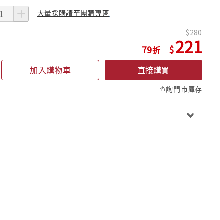
大量採購請至團購專區
280
221
79
加入購物車
直接購買
查詢門市庫存