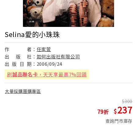
Selina愛的小珠珠
作
者：
任家萱
出
版
社：
如何出版社有限公司
出
版
日
期：
2006/09/24
刷
誠品聯名卡
，天天享最高7%回饋
大量採購團購專區
300
237
79
查詢門市庫存