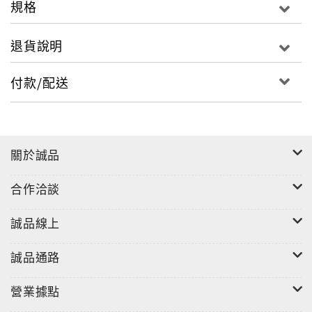
規格
S.H.E紅遍半邊天，走到那裡都會造成一陣混亂，讓她們
更不敢隨便外出，通常活動結束就待在下榻飯店。為了
退貨說明
打發時間，Selina迷上串珠、做飾品，出國一定帶兩個
行李箱，一個裝衣物，一個就是她DIY的工具和各種材
付款/配送
料，連扭蛋附送的小玩具，都可以被她運用在飾品上。
Selina做出成績，一雙手做得又快，工又細，項鍊、手
鍊、耳環或者腰鍊，都難不倒她，自用、送人兩相宜。
當她戴著自製飾品，心裡覺得很有成就感，「跟當歌手
關於誠品
的快樂是不一樣的。」她替自己取了個「萱萱小鋪」之
合作洽談
名，目前雖然還沒有店面，希望有一天能正式開店賣自
己做的飾品，在此之前，SELINA先以本書和大家分享
誠品線上
串珠的樂趣！
■作者簡介
誠品通路
Selina
營業據點
本名任家萱，1981年10月31日生，以「宇宙2000實力