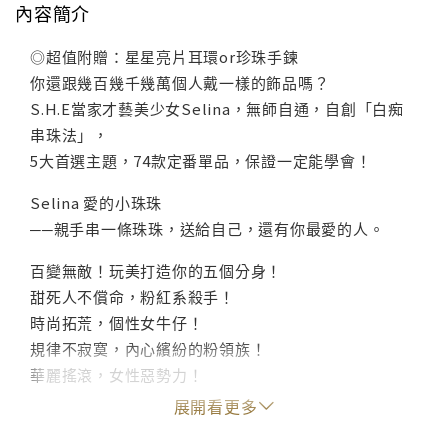
內容簡介
◎超值附贈：星星亮片耳環or珍珠手鍊
你還跟幾百幾千幾萬個人戴一樣的飾品嗎？
S.H.E當家才藝美少女Selina，無師自通，自創「白痴
串珠法」，
5大首選主題，74款定番單品，保證一定能學會！
Selina 愛的小珠珠
──親手串一條珠珠，送給自己，還有你最愛的人。
百變無敵！玩美打造你的五個分身！
甜死人不償命，粉紅系殺手！
時尚拓荒，個性女牛仔！
規律不寂寞，內心繽紛的粉領族！
華麗搖滾，女性惡勢力！
上流社會必備，準貴婦注意看！
展開看更多
從現在開始，包你Bling Bling閃亮變身！