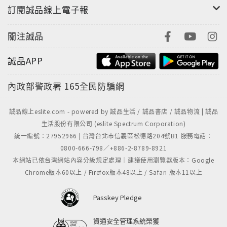
美少女選拔」第一名的身分出道，與Hebe、Ella組成
訂閱誠品線上電子報
S.H.E，一出道就受到各界歡迎，成為華語唱片界人氣
NO.1的女子團體。曾經發行過「女生宿舍」、「青春株
關注誠品
式會社」、「美麗新世界」、「Together」、
「Super Star」、「奇幻旅程」、「Encore」、「不
誠品APP
想長大」等多張專輯，主演過「薔薇之戀」、「真命天
女」等多部偶像劇，著有《跟我一起去旅行》（台視文
內政部警政署
165全民防騙網
化）、《S.H.E時光日記簿》（皇冠）、《S.H.E.「真青
春」－－So Young！寫真書》（皇冠）。
誠品線上eslite.com - powered by 誠品生活 / 誠品書店 / 誠品物流 | 誠品
生活股份有限公司 (eslite Spectrum Corporation)
■本書目錄
統一編號：27952966 | 台灣台北市信義區松德路204號B1 服務電話：
0800-666-798／+886-2-8789-8921
前進！賽琳娜的串珠世界
本網站已依台灣網站內容分級規定處理｜建議使用瀏覽器版本：Google
Chapter 1：甜死人不償命，粉紅系殺手！
Chrome版本60以上 / Firefox版本48以上 / Safari 版本11以上
Chapter 2：時尚拓荒，個性女牛仔！
Chapter 3：規律不寂寞，內心繽紛的粉領族！
Passkey Pledge
Chapter 4：華麗搖滾，女性惡勢力！
Chapter 5：上流社會必備，準貴婦注意看！
資通安全管理系統榮獲