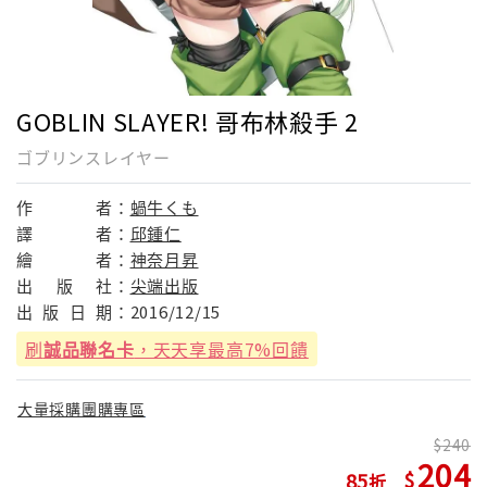
GOBLIN SLAYER! 哥布林殺手 2
ゴブリンスレイヤー
作
者：
蝸牛くも
譯
者：
邱鍾仁
繪
者：
神奈月昇
出
版
社：
尖端出版
出
版
日
期：
2016/12/15
刷
誠品聯名卡
，天天享最高7%回饋
大量採購團購專區
240
204
85