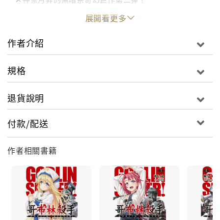
展開看更多
【首刷限定】 日本虎之穴書店限定特典！ 女神官SS加
筆短篇畫卡
作者介紹
「救不救得了，我不知道。但，那些哥布林我會去
規格
殺。」「可以請各位拯救我們的城市嗎？」某天，一份
指名哥布林殺手的委託書，送到了冒險者公會。寄件人
退貨說明
是水之都─邊境最繁榮的至高神之都—的大主教。大主
教既是過去打倒魔神王的黃金等級冒險者之一，也是人
付款/配送
稱劍之聖女的英雄。根據她的說法，水之都內莫名地出
現了小鬼（Goblin）的蹤跡。哥布林殺手與妖精弓手、
作者相關書籍
女神官、蜥蜴僧侶、礦人道士組隊，共同挑戰水之都的
地下迷宮！「這場小鬼浩劫－－是人為引發的。」蝸牛
くも×神奈月昇的黑暗系奇幻巨作‧第二彈！