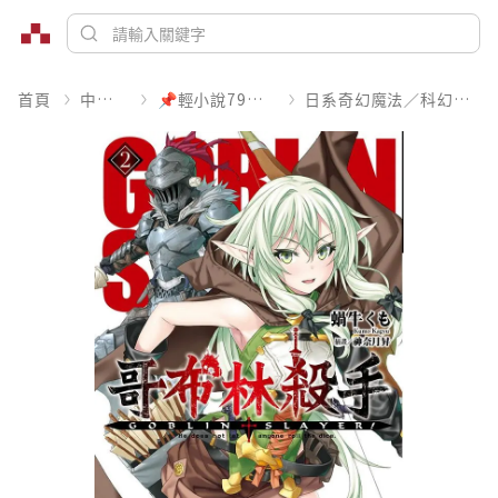
首頁
中文書
📌輕小說79折起
日系奇幻魔法／科幻冒險