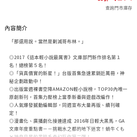
查詢門市庫存
內容簡介
「那還用說。當然是剿滅哥布林。」
◎2017《這本輕小說最厲害》文庫部門新作排名第１
名！總榜第５名！
◎「貨真價實的新星！」台版首集急速累銷近萬冊，神
秘企劃啟動中！
◎出版當週裸書空降AMAZON輕小說榜，TOP30內唯一
原創新刊，首集力壓榜上當季新番與遊戲改編作！
◎人氣爆發撼動編輯部，同週宣布大量再版、續刊確
定！
◎漫畫化、廣播劇化接連達成 2016年日輕大黑馬，GA
文庫年度重點書－－挑戰水之都的地下迷宮！蝸牛くも
×神奈月昇的黑暗系奇幻巨作第二彈！