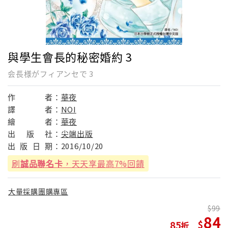
與學生會長的秘密婚約 3
会長様がフィアンセで 3
作
者：
華夜
譯
者：
NOI
繪
者：
華夜
出
版
社：
尖端出版
出
版
日
期：
2016/10/20
刷
誠品聯名卡
，天天享最高7%回饋
大量採購團購專區
99
84
85