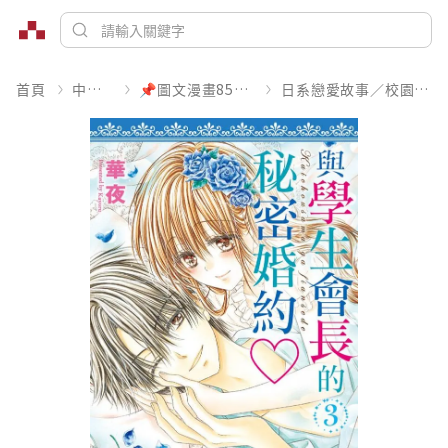
首頁
中文書
📌圖文漫畫85折起
日系戀愛故事／校園青春