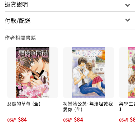
退貨說明
付款/配送
作者相關書籍
惡魔的草莓 (全)
初戀蒲公英: 無法坦誠我
與學生會
愛你 (全)
1
$84
$84
$84
85折
85折
85折