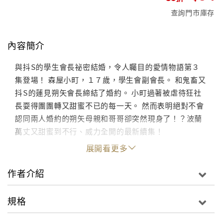
查詢門市庫存
內容簡介
與抖S的學生會長祕密結婚，令人矚目的愛情物語第３
集登場！ 森屋小町，１７歲，學生會副會長。 和鬼畜又
抖S的蓮見朔矢會長締結了婚約。 小町過著被虐待狂社
長耍得團團轉又甜蜜不已的每一天。 然而表明絕對不會
認同兩人婚約的朔矢母親和哥哥卻突然現身了！？波蘭
萬丈又甜蜜到不行、威力全開的最新續集！
展開看更多
作者介紹
規格