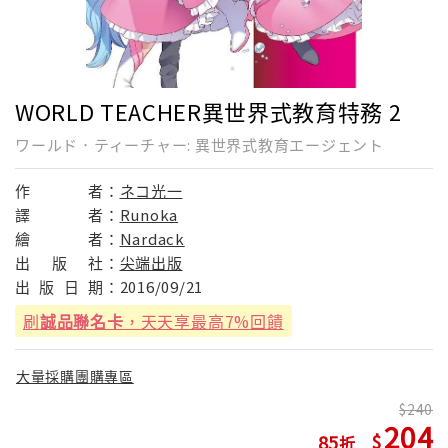
WORLD TEACHER異世界式教育特務 2
ワールド．ティーチャー: 異世界式教育エージェント
作
者：
ネコ光一
譯
者：
Runoka
繪
者：
Nardack
出
版
社：
尖端出版
出
版
日
期：
2016/09/21
刷
誠品聯名卡
，天天享最高7%回饋
大量採購團購專區
240
204
85