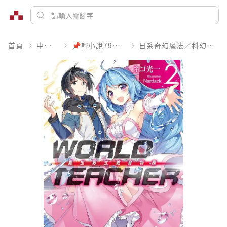
首頁
中文書
📌輕小說79折起
日系奇幻魔法／科幻冒險