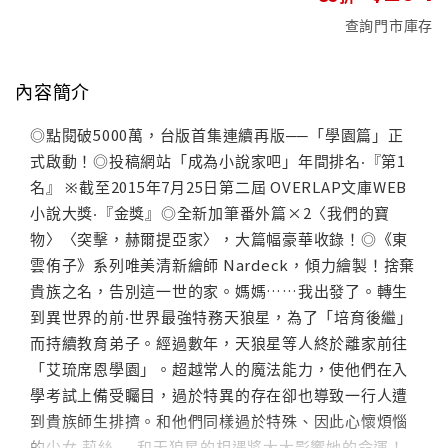
查詢門市庫存
內容簡介
◎點閱破5000萬，台版首集連續再版──「學園篇」正
式啟動！◎投稿網站「成為小說家吧」年間排名‧『第1
名』 ※截至2015年7月25日第二屆 OVERLAP文庫WEB
小說大獎‧『金獎』◎全新加筆番外篇×2〈我們的寶
物〉〈突擊，赫爾提亞家〉，大篇幅豪華收錄！◎《東
雲侑子》系列唯美清新繪師 Nardeck，傾力繪製！捨棄
貴族之名，告別這一世的家。媽媽……我出發了。轉生
到異世界的前‧世界最強特務天狼星，為了「培育後繼」
而持續教育弟子。經過數年，天狼星等人終於離家前往
「艾琉席恩學園」。超越常人的魔法能力，使他們在入
學考試上備受矚目，過於特異的存在卻也導致一行人遭
到貴族師生排擠。和他們同樣過於特殊、因此心懷煩惱
的少女‧莉絲──和天狼星的相遇將大大影響她的命運！