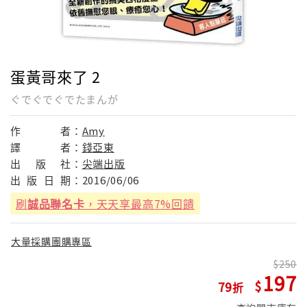
蛋黃哥來了 2
ぐでぐでぐでたまんが
作
者：
Amy
譯
者：
錢亞東
出
版
社：
尖端出版
出
版
日
期：
2016/06/06
刷
誠品聯名卡
，天天享最高7%回饋
大量採購團購專區
250
197
79