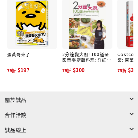
蛋黃哥來了
2分鐘變大廚! 100道全
Costc
影音零廚藝料理: 詳細步
案: 百萬
驟圖+全影音食譜=隨選
次學會各
$197
$300
$31
79折
79折
75折
隨看, 立馬上手! 料理無
分裝、保
死角, 美味零技巧!
精選食譜1
關於誠品
合作洽談
誠品線上