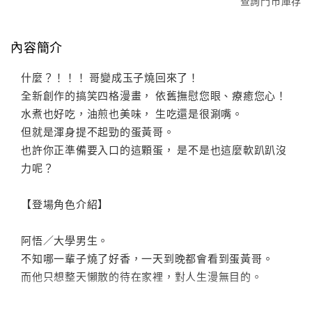
查詢門市庫存
內容簡介
什麼？！！！ 哥變成玉子燒回來了！
全新創作的搞笑四格漫畫， 依舊撫慰您眼、療癒您心！
水煮也好吃，油煎也美味， 生吃還是很涮嘴。
但就是渾身提不起勁的蛋黃哥。
也許你正準備要入口的這顆蛋， 是不是也這麼軟趴趴沒
力呢？
【登場角色介紹】
阿悟／大學男生。
不知哪一輩子燒了好香，一天到晚都會看到蛋黃哥。
而他只想整天懶散的待在家裡，對人生漫無目的。