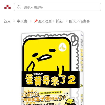
首頁
中文書
📌圖文漫畫85折起
圖文／插畫書