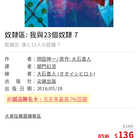
奴隸區: 我與23個奴隸 7
奴隷区: 僕と23人の奴隷 7
作
者：
岡田伸一/ 原作; 大石普人
譯
者：
御門幻流
繪
者：
大石普人 (オオイシヒロト)
出
版
社：
尖端出版
出
版
日
期：
2016/05/18
刷
誠品聯名卡
，天天享最高7%回饋
大量採購團購專區
160
136
85