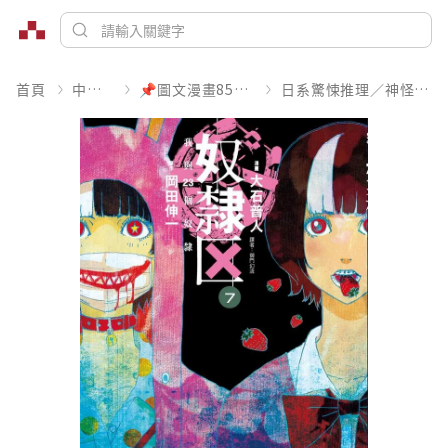
首頁
中文書
📌圖文漫畫85折起
日系驚悚推理／神怪靈異