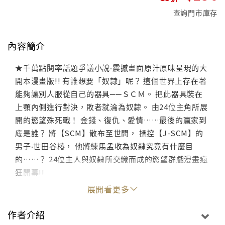
查詢門市庫存
內容簡介
★千萬點閱率話題爭議小說‧震撼畫面原汁原味呈現的大
開本漫畫版!! 有誰想要「奴隸」呢？ 這個世界上存在著
能夠讓別人服從自己的器具──ＳＣＭ。 把此器具裝在
上顎內側進行對決，敗者就淪為奴隸。 由24位主角所展
開的慾望殊死戰！ 金錢、復仇、愛情……最後的贏家到
底是誰？ 將【SCM】散布至世間， 操控【J-SCM】的
男子‧世田谷椿， 他將練馬孟收為奴隸究竟有什麼目
的……？ 24位主人與奴隸所交織而成的慾望群戲漫畫瘋
狂開幕!!
展開看更多
作者介紹