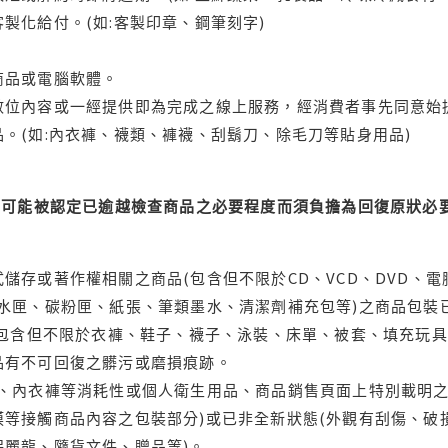
製化給付。(如:客製印章、鋼筆刻字)
商品或電腦軟體。
位內容或一經提供即為完成之線上服務，經消費者事先同意始提
。(如:內衣褲、襪類、褲襪、刮鬍刀、除毛刀等貼身用品)
可能被認定已逾越檢查商品之必要程度而須負擔為回復原狀必要
儲存或著作權相關之商品(包含但不限於CD、VCD、DVD、電
水匣、碳粉匣、紙張、筆類墨水、清潔劑補充包等)之商品包裝已
(包含但不限於衣褲、鞋子、襪子、泳裝、床單、被套、填充玩具
品有不可回復之髒污或磨損痕跡。
品、內衣褲等消耗性或個人衛生用品、商品銷售頁面上特別載明之
等接觸商品內容之包裝部分)或已非全新狀態(外觀有刮傷、破
保麗龍、隨貨文件、贈品等)。