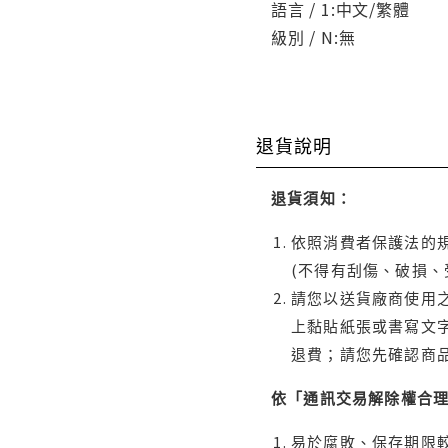
語言 / 1:中文/繁體
級別 / N:無
退貨說明
退貨須知：
依照消費者保護法的規
(不得有刮傷、破損、
請您以送貨廠商使用
上黏貼紙張或書寫文
退費；請您先確認商
依「通訊交易解除權合
易於腐敗、保存期限較