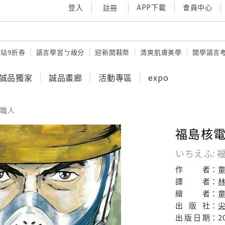
登入
APP下載
會員中心
註冊
站9折券
語言學習ㄅ級分
迎新開鞋祭
清爽肌膚美學
開學語言
誠品獨家
誠品畫廊
活動專區
expo
職人
福島核電
いちえふ:
作
者：
譯
者：
繪
者：
出
版
社：
出
版
日
期：
2