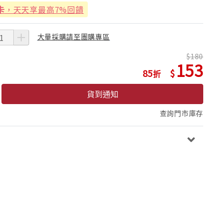
卡
，天天享最高7%回饋
大量採購請至團購專區
180
153
85
貨到通知
查詢門市庫存