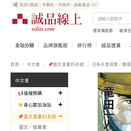
防詐3要訣：不聽信、不操作、掛斷電話
(詳)
禮享偶爸節
搶領全
全站分類
品牌旗艦館
排行榜
誠品選書
首頁
中文書
📌圖文漫畫85折起
日系社會寫實／職場
中文書
📢強檔預購
☀️身心靈加油站
📌圖文漫畫85折起
圖文／插畫書