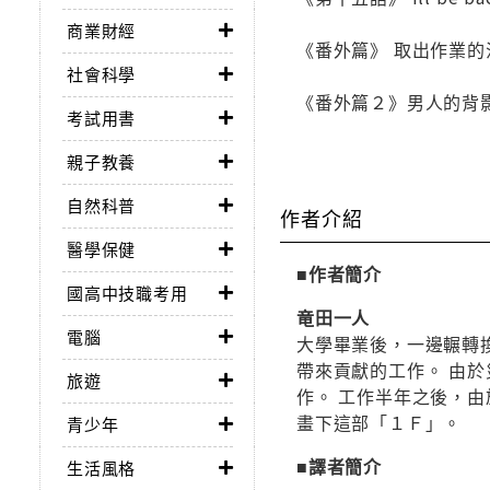
商業財經
《番外篇》 取出作業的
社會科學
《番外篇２》男人的背
考試用書
親子教養
自然科普
作者介紹
醫學保健
■作者簡介
國高中技職考用
竜田一人
電腦
大學畢業後，一邊輾轉
帶來貢獻的工作。 由
旅遊
作。 工作半年之後，
畫下這部「１Ｆ」。
青少年
■譯者簡介
生活風格