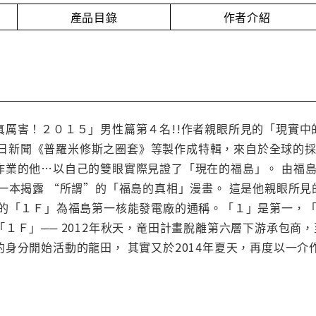
產品目錄
作者介紹
真厲害！２０１５」男性篇第４名!!作者親眼所見的「現實中
》與朝日新聞《普羅米修斯之圈套》等製作成特輯，來自於全球的
作業的他…以自己的雙眼實際見證了「現在的福島」。 由福
一本揭露 “所謂”的「福島的真相」漫畫。 這是他親眼所
謂的「１Ｆ」為福島第一核能發電廠的通稱。「１」是第一，「
１Ｆ」── 2012年秋天，竜田計畫脫離第六層下游承包商，
身分開始活動的龍田， 其實又於2014年夏天，再度以一