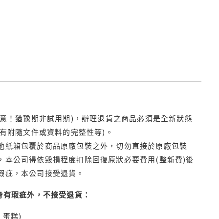
注意！猶豫期非試用期)，辦理退貨之商品必須是全新狀態
有附隨文件或資料的完整性等)。
他紙箱包覆於商品原廠包裝之外，切勿直接於原廠包裝
本公司得依毀損程度扣除回復原狀必要費用(整新費)後
瑕疵，本公司接受退貨。
身有瑕疵外，不接受退貨：
蛋糕)