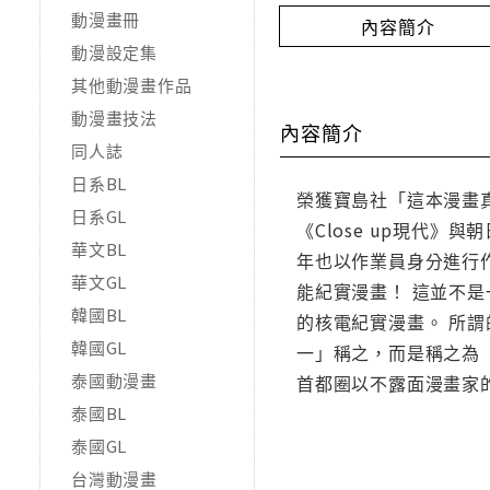
動漫畫冊
內容簡介
動漫設定集
其他動漫畫作品
動漫畫技法
內容簡介
同人誌
日系BL
榮獲寶島社「這本漫畫
日系GL
《Close up現代
華文BL
年也以作業員身分進行
華文GL
能紀實漫畫！ 這並不是
韓國BL
的核電紀實漫畫。 所
韓國GL
一」稱之，而是稱之為「
泰國動漫畫
首都圈以不露面漫畫家的
泰國BL
泰國GL
台灣動漫畫