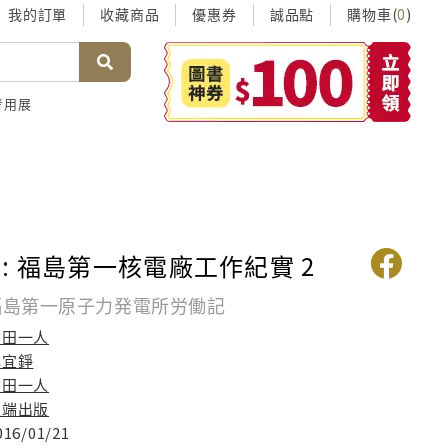
我的訂單
收藏商品
優惠券
誠品點
購物車(
)
0
考用展
: 福島第一核電廠工作紀實 2
 福島第一原子力発電所労働記
竜田一人
林宜錚
竜田一人
尖端出版
016/01/21