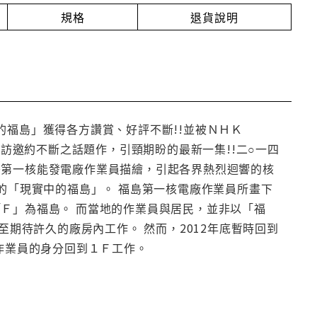
規格
退貨說明
的福島」獲得各方讚賞、好評不斷!!並被ＮＨＫ
採訪邀約不斷之話題作，引頸期盼的最新一集!!二○一四
島第一核能發電廠作業員描繪，引起各界熱烈迴響的核
見的「現實中的福島」。 福島第一核電廠作業員所畫下
Ｆ」為福島。 而當地的作業員與居民，並非以「福
至期待許久的廠房內工作。 然而，2012年底暫時回到
介作業員的身分回到１Ｆ工作。