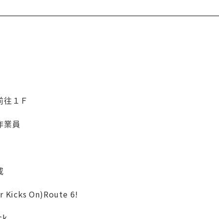
！
前往１Ｆ
作業員
戒
Kicks On)Route 6!
ck