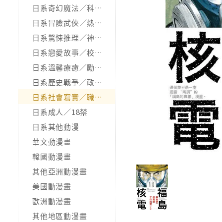
日系奇幻魔法／科幻冒險
日系冒險武俠／熱血運動
日系驚悚推理／神怪靈異
日系戀愛故事／校園青春
日系溫馨療癒／勵志搞笑
日系歷史戰爭／政治宗教
日系社會寫實／職場職人
日系成人／18禁
日系其他動漫
華文動漫畫
韓國動漫畫
其他亞洲動漫畫
美國動漫畫
歐洲動漫畫
其他地區動漫畫