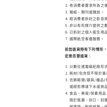
依消費者要求所為之客
報紙、期刊或雜誌。
經消費者拆封之影音
非以有形媒介提供之數
已拆封之個人衛生用品
國際航空客運服務。
若您退貨時有下列情形，
定是否要退貨：
以數位或電磁紀錄形式
耗材(包含但不限於墨
衣飾鞋類/寢具/織品
或經剪標或下水或商
食品、美容/保養用
限於瓶蓋、封口、封膜
保護袋、配件紙箱、