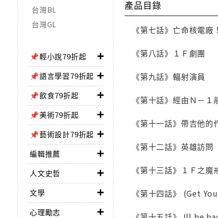
產品目錄
台灣BL
台灣GL
《第七話》亡命核電廠
《第八話》１Ｆ劇團
📌輕小說79折起
📌語言學習79折起
《第九話》輻射演員
📌飲食79折起
《第十話》經由Ｎ－１
📌美術79折起
《第十一話》帶吉他的
📌藝術設計79折起
《第十二話》英雄訪問
編輯推薦
《第十三話》１Ｆ之魔
人文史哲
文學
《第十四話》 (Get Your 
心理勵志
《第十五話》 Ill be ba