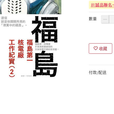
刷
誠品聯名
數量
收藏
付款/配送