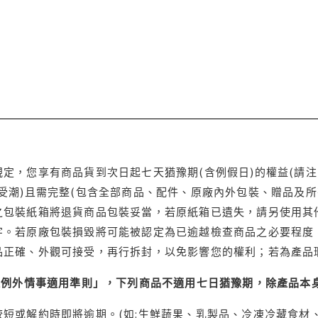
定，您享有商品貨到次日起七天猶豫期(含例假日)的權益(請
受潮)且需完整(包含全部商品、配件、原廠內外包裝、贈品及所
之包裝紙箱將退貨商品包裝妥當，若原紙箱已遺失，請另使用其
字。若原廠包裝損毀將可能被認定為已逾越檢查商品之必要程度，
品正確、外觀可接受，再行拆封，以免影響您的權利；若為產品
理例外情事適用準則」，下列商品不適用七日猶豫期，除產品本
短或解約時即將逾期。(如:生鮮蔬果、乳製品、冷凍冷藏食材、