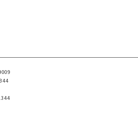
9009
344
1344