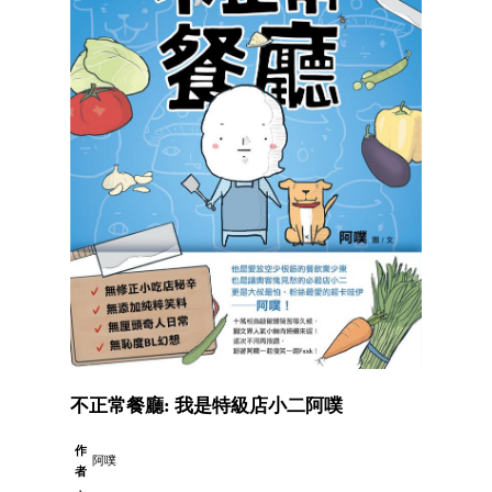
不正常餐廳: 我是特級店小二阿噗
作
阿噗
者