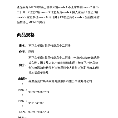
產品目錄 MENU前菜＿開張大吉meals 1 不正常餐廳meals 2 店小
二日常EX怪盜P始 meals 3 情慾廚房meals 4 擬人童話EX怪盜P續
meals 5 家庭料理meals 6 休日男子EX怪盜P終 meals 7 短宿生活甜
點招待＿MONEY與我
商品規格
書名 /
不正常餐廳: 我是特級店小二阿噗
作者 /
阿噗
不正常餐廳: 我是特級店小二阿噗：十萬粉絲敲破鐵碗苦
等久候，圖文界人氣小鮮肉姍姍來遲！無修正小吃店秘
簡介 /
辛╳無添加純粹笑料╳無厘頭奇人日常╳無恥度BL幻想
首本揭露餐飲界
出版社
英屬蓋曼群島商家庭傳媒股份有限公司城邦分公司
/
ISBN13
9789571063263
/
ISBN10
9571063266
/
EAN /
9789571063263