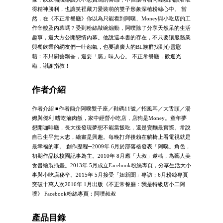
得精神勝利，也讓笑裡藏刀愛裝萌的雙子形象深植粉絲心中。 當
然，在《不正常餐廳》你以為只能看到阿噗、Money與小吃店的工
作辛酸及內幕嗎？受到粉絲敲碗煽動，阿噗除了分享天然呆的生活
趣事，還大方公開戀情內幕。他說這本書的存在，不只要讓服務業
與餐飲業的網友們一吐怨氣，也要讓廣大的BL族群找到心靈慰
藉：不只廚藝飄香，還要「腐」味人心。 不正常餐廳，歡迎光
臨，謝謝指教！
作者介紹
作者介紹 ■作者簡介阿噗雙子座／鞋碼11號／招風耳／大舌頭／湯
姆與傑利 嗜吃滷肉飯，家中經營小吃店，店狗是Money。童年夢
想開咖啡廳，長大後發現夢想不能當飯吃，還是賣麵最實際。常說
自己生平無大志，繪畫是興趣。每晚打烊後賴在躺椅上看電視就是
最幸福的事。 創作歷程─2009年 6月於部落格發表「阿噗」角色，
初期作品以校園記事為主。2010年 8月應「大叔」邀稿，為藝人美
食書繪製插畫。2013年 5月成立Facebook粉絲專頁，分享生活大小
事與小吃店秘辛。2015年 5月接受「妞新聞」專訪；6月粉絲專頁
突破十萬人次2016年 1月出版《不正常餐廳：我是特級店小二阿
噗》 Facebook粉絲專頁：阿噗叔叔
產品目錄