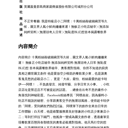
出
版
英屬蓋曼群島商家庭傳媒股份有限公司城邦分公司
社
商
不正常餐廳: 我是特級店小二阿噗：十萬粉絲敲破鐵碗苦等久
品
候，圖文界人氣小鮮肉姍姍來遲！無修正小吃店秘辛╳無添加
描
純粹笑料╳無厘頭奇人日常╳無恥度BL幻想首本揭露餐飲界
述
內容簡介
內容簡介 十萬粉絲敲破鐵碗苦等久候，圖文界人氣小鮮肉姍姍來
遲！ 無修正小吃店秘辛‧無添加純粹笑料‧無厘頭奇人日常‧無恥度
BL幻想 首本揭露餐飲界秘辛、奧客應對指南、你所不知道的廚房
真相之曠世圖文創作 他是愛放空少根筋的餐飲業少東，也是讓奧
客鬼見愁的必殺店小二， 更是「大叔」最怕、粉絲最愛的超卡哇
伊──阿噗！ ．不負責發言、純發牢騷、分享日常大小事。 ．小吃
店店址是禁忌且不可被提起的話題。 ．總會在出奇不意的畫作小
角落找到神秘彩蛋。 Facebook粉絲專頁「阿噗叔叔」因為爆料小
吃店不能說的秘密、分享跟奧客交手的無厘頭風格，使得超卡哇伊
的「阿噗」受到網友們熱烈討論。 阿噗筆下的創作全來自日常的
工作體驗：白天裡，他是維繫服務業良好形象的小吃店少東兼店小
二；等到打烊拉下鐵門，他搖身一變成為圖文創作者，透過畫筆呈
現餐飲業百態與各類噴笑的奧客必殺應對指南。他天馬行空的想
像，以及嘴賤卻讓人不忍責罵的喜感，不但讓有相同經驗的讀者取