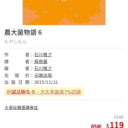
農大菌物語 6
もやしもん
作
者：
石川雅之
譯
者：
蔡德襄
繪
者：
石川雅之
出
版
社：
尖端出版
出
版
日
期：
2015/12/21
刷
誠品聯名卡
，天天享最高7%回饋
大量採購團購專區
140
119
85