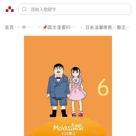
首頁
中文書
📌圖文漫畫85折起
日系溫馨療癒／勵志搞笑