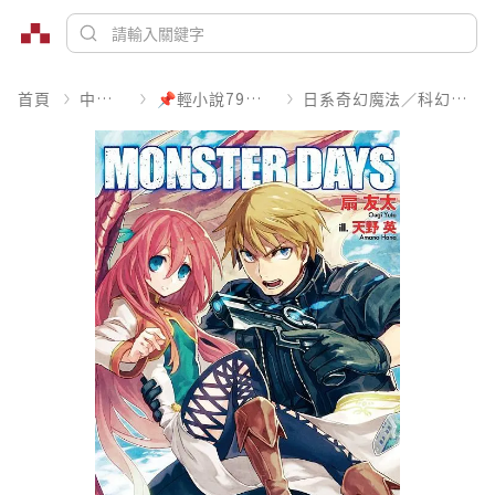
首頁
中文書
📌輕小說79折起
日系奇幻魔法／科幻冒險