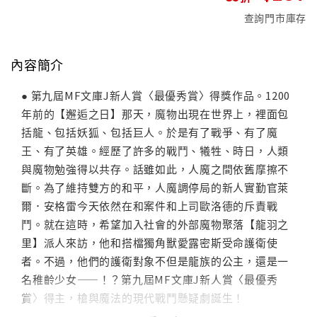
查詢門市庫存
內容簡介
● 第九屆MF文庫J新人賞〈最優秀賞〉得獎作品。1200
年前的【邂逅之日】那天，魔物出現在世界上，裡面包
括龍、包括妖狐、包括巨人。於是有了戰爭、有了魔
王、有了英雄。經歷了許多的戰鬥、犧牲、時日，人類
與魔物勉強得以共存。話雖如此，人魔之間依舊摩擦不
斷。為了維持雙方的和平，人魔調停局的新人實勤官萊
爾．安格雷今天依然在和案件和上司歐洛德的斥責戰
鬥。就在這時，希望加入社會的外部魔物聚落【龍羽之
里】派人來訪，他和搭檔獨角獸愛露密斯受命護衛使
者。不過，他們的護衛對象不但是龍族的公主，還是一
名稚齡少女——！？第九屆MF文庫J新人賞〈最優秀
賞〉得主，槍與魔法的現代戰鬥懸疑劇誕生！