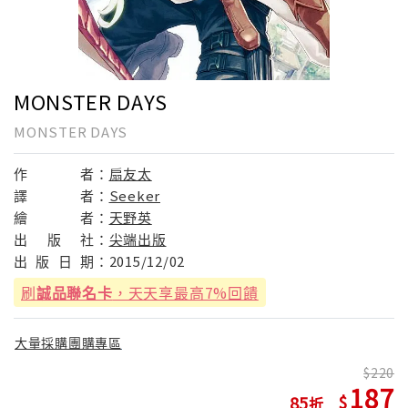
MONSTER DAYS
MONSTER DAYS
作
者：
扇友太
譯
者：
Seeker
繪
者：
天野英
出
版
社：
尖端出版
出
版
日
期：
2015/12/02
刷
誠品聯名卡
，天天享最高7%回饋
大量採購團購專區
220
187
85