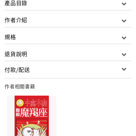
產品目錄
榜第一名的
作者介紹
網路最夯爆笑星座漫畫！正式登台！！
規格
退貨說明
不同於微博的全新創作，完整收錄「戀愛篇」‧「朋友
篇」‧「同事篇」‧「魔羯與12星座互動篇」
付款/配送
謹以此書送給摩羯座的你，和你的摩羯座朋友：有朝一
作者相關書籍
日，你（摩羯座）一定會超越處女座的喔！加油！
‧超過660萬粉絲瘋狂推薦的微博爆紅星座大師「同道大
叔」第一本著作。