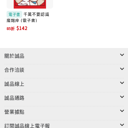
‧突破32億瀏覽人次，引發全民拍案叫絕的星座狂潮！
千萬不要認識
電子書
‧紅遍新浪微博、微信等社群網站、堪稱全中國最流行的
魔羯座 (電子書)
$142
星座吐槽漫畫。
85折
關於誠品
◎本套系列書共12本（12個星座）。《不要愛上摩羯
合作洽談
座》是#大叔吐槽星座#系列漫畫作品的第一本。
誠品線上
誠品通路
營業據點
訂閱誠品線上電子報