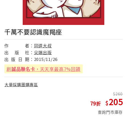
千萬不要認識魔羯座
作
者：
同道大叔
出
版
社：
尖端出版
出
版
日
期：
2015/11/26
刷
誠品聯名卡
，天天享最高7%回饋
大量採購團購專區
260
205
79
查詢門市庫存