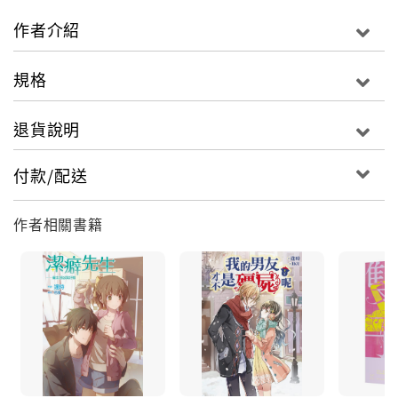
情到了極點，
作者介紹
即使受廣大粉絲崇拜，卻也無人敢於親近……
規格
誰也不知道，那是因為他不能留下把柄給「那群人」，
他只能心如止水，才能讓寄宿於身的「那群人」永遠沉
退貨說明
眠。
付款/配送
直到他遇上了街頭畫家兼化妝師夏意，
一幅畫、簡單幾筆線條，勾勒出韓淨安封閉的心，
作者相關書籍
他才深深震撼，原來竟有一個女子能讓「活死人」也心
動。
然而，他卻沒想到，經歷第一次的偶遇惜別，
第二次的相遇，竟是少女心跳將停之時……
最近在為出了社會以後就看不到深夜直播而困擾著。