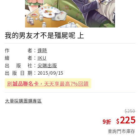
我的男友才不是殭屍呢 上
作
者：
逢時
繪
者：
IKU
出
版
社：
尖端出版
出
版
日
期：
2015/09/15
刷
誠品聯名卡
，天天享最高7%回饋
大量採購團購專區
250
225
9
查詢門市庫存