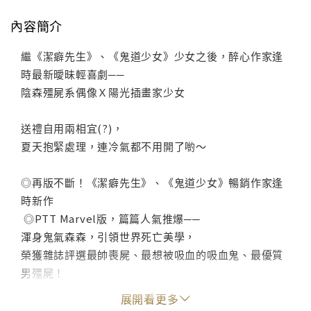
內容簡介
繼《潔癖先生》、《鬼道少女》少女之後，醉心作家逢
時最新曖昧輕喜劇──
陰森殭屍系偶像Ｘ陽光插畫家少女
送禮自用兩相宜(?)，
夏天抱緊處理，連冷氣都不用開了喲～
◎再版不斷！《潔癖先生》、《鬼道少女》暢銷作家逢
時新作
◎PTT Marvel版，篇篇人氣推爆──
渾身鬼氣森森，引領世界死亡美學，
榮獲雜誌評選最帥喪屍、最想被吸血的吸血鬼、最優質
男殭屍！
韓淨安，專扮亡者、好萊塢目前最閃耀的新星，
展開看更多
卻天生有張「死人臉」，冷酷、討厭別人接近、不近人