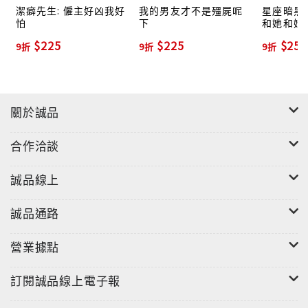
潔癖先生: 僱主好凶我好
我的男友才不是殭屍呢
星座暗黑愛
怕
下
和她和她
$225
$225
$252
9折
9折
9折
關於誠品
合作洽談
誠品線上
誠品通路
營業據點
訂閱誠品線上電子報