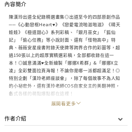
內容簡介
陳漢玲出道全紀錄精選畫集◎出道至今的四部原創作品
──《心動戀框Heart♥》《戀愛電流啪滋啪滋》《晴天
娃娃》《極道甜心》系列彩稿、「銀月巫女」「狐仙
記」「偷心任務」等小說封面、還有「怪物高中」特
典、薇薇安星座書附錄天使牌等跨界合作的彩圖等，超
過150張以上的超厚實精選彩稿，全部都收錄在這一
本！◎誠意滿滿♥全新繪製「娜娜X希群」&「娜娜X立
凌」全彩雙面拉頁海報！不論你是哪一派都超滿足！◎
特別企劃「漢玲老師座談會」，除了每個故事不為人知
的小祕密外，還有漢玲老師COS自家女主的美翻神照，
各式各樣的萌點爆點都在這裡！
展開看更多
作者介紹