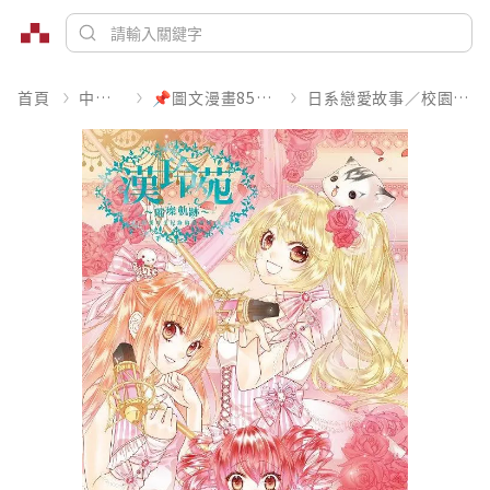
首頁
中文書
📌圖文漫畫85折起
日系戀愛故事／校園青春