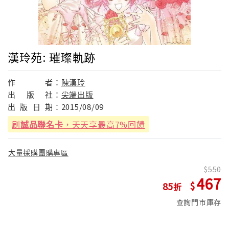
漢玲苑: 璀璨軌跡
作
者：
陳漢玲
出
版
社：
尖端出版
出
版
日
期：
2015/08/09
刷
誠品聯名卡
，天天享最高7%回饋
大量採購團購專區
550
467
85
查詢門市庫存