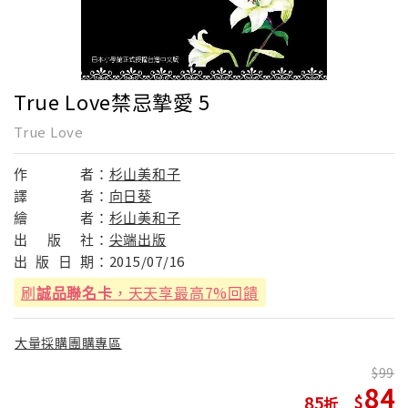
True Love禁忌摯愛 5
True Love
作
者：
杉山美和子
譯
者：
向日葵
繪
者：
杉山美和子
出
版
社：
尖端出版
出
版
日
期：
2015/07/16
刷
誠品聯名卡
，天天享最高7%回饋
大量採購團購專區
99
84
85