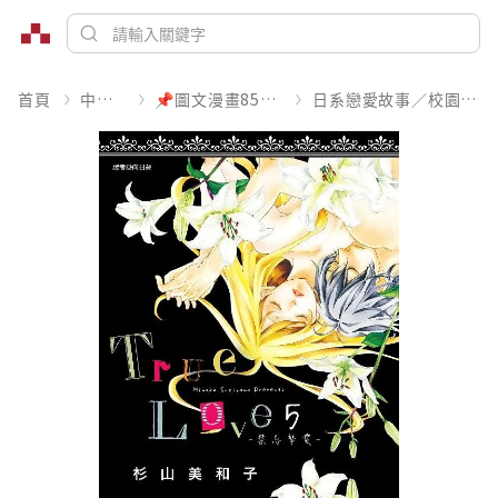
首頁
中文書
📌圖文漫畫85折起
日系戀愛故事／校園青春