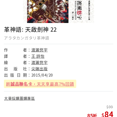
革神語: 天啟劍神 22
アラタカンガタリ革神語
作
者：
渡瀨悠宇
譯
者：
王 詩怡
繪
者：
渡瀨悠宇
出
版
社：
尖端出版
出
版
日
期：
2015/04/20
刷
誠品聯名卡
，天天享最高7%回饋
大量採購團購專區
99
84
85