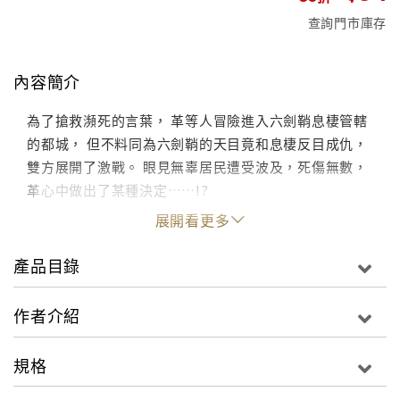
查詢門市庫存
內容簡介
為了搶救瀕死的言葉， 革等人冒險進入六劍鞘息棲管轄
的都城， 但不料同為六劍鞘的天目竟和息棲反目成仇，
雙方展開了激戰。 眼見無辜居民遭受波及，死傷無數，
革心中做出了某種決定……!?
展開看更多
產品目錄
作者介紹
規格