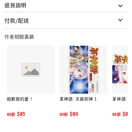
退貨說明
付款/配送
作者相關書籍
抱歉我的愛！
革神語: 天啟劍神 1
革神語: 
$85
$80
$80
85折
85折
85折