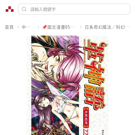
首頁
中文書
📌圖文漫畫85折起
日系奇幻魔法／科幻冒險