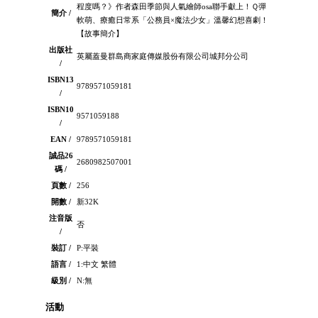
程度嗎？》作者森田季節與人氣繪師osa聯手獻上！Ｑ彈
簡介 /
軟萌、療癒日常系「公務員×魔法少女」溫馨幻想喜劇！
【故事簡介】
出版社
英屬蓋曼群島商家庭傳媒股份有限公司城邦分公司
/
ISBN13
9789571059181
/
ISBN10
9571059188
/
EAN /
9789571059181
誠品26
2680982507001
碼 /
頁數 /
256
開數 /
新32K
注音版
否
/
裝訂 /
P:平裝
語言 /
1:中文 繁體
級別 /
N:無
活動