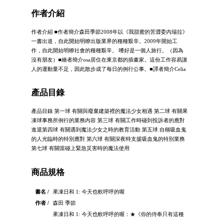
作者介紹
作者介紹 ■作者簡介森田季節2008年以《我甜蜜的苦澀委內瑞拉》
一書出道，自此開始明瞭出版業界的種種艱辛。2009年開始工
作，自此開始明瞭社會的種種艱辛。 嗜好是一個人旅行。（因為
沒有朋友）■繪者簡介osa居住在東京都的插畫家。這份工作容易讓
人的運動量不足，因此散步成了每日的例行公事。■譯者簡介Celia
產品目錄
產品目錄 第一球 有關與廢棄建築裡的魔法少女相遇 第二球 有關果
凍球事務所例行的業務內容 第三球 有關工作時碰到投訴者的應對
進退第四球 有關遇到魔法少女之時的教育活動 第五球 自稱吸血鬼
的人光臨時的特別應對 第六球 有關深夜時支援吸血鬼的特別業務
第七球 有關當碰上緊急災害時的魔法使用
商品規格
書名 /
果凍日和 1: 今天也軟呼呼的喔
作者 /
森田 季節
果凍日和 1: 今天也軟呼呼的喔：★《你的侍奉只有這種