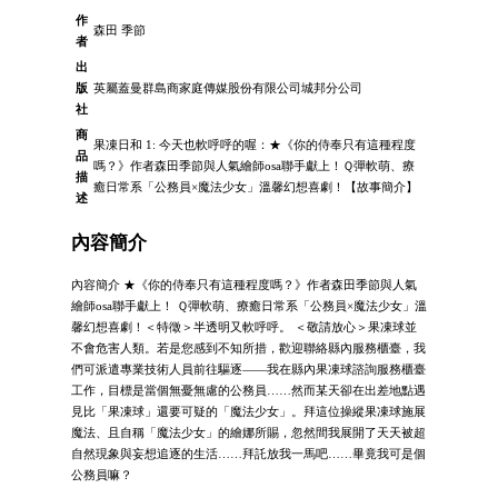
作
森田 季節
者
出
版
英屬蓋曼群島商家庭傳媒股份有限公司城邦分公司
社
商
果凍日和 1: 今天也軟呼呼的喔：★《你的侍奉只有這種程度
品
嗎？》作者森田季節與人氣繪師osa聯手獻上！Ｑ彈軟萌、療
描
癒日常系「公務員×魔法少女」溫馨幻想喜劇！【故事簡介】
述
內容簡介
內容簡介 ★《你的侍奉只有這種程度嗎？》作者森田季節與人氣
繪師osa聯手獻上！ Ｑ彈軟萌、療癒日常系「公務員×魔法少女」溫
馨幻想喜劇！＜特徵＞半透明又軟呼呼。 ＜敬請放心＞果凍球並
不會危害人類。若是您感到不知所措，歡迎聯絡縣內服務櫃臺，我
們可派遣專業技術人員前往驅逐——我在縣內果凍球諮詢服務櫃臺
工作，目標是當個無憂無慮的公務員……然而某天卻在出差地點遇
見比「果凍球」還要可疑的「魔法少女」。拜這位操縱果凍球施展
魔法、且自稱「魔法少女」的繪娜所賜，忽然間我展開了天天被超
自然現象與妄想追逐的生活……拜託放我一馬吧……畢竟我可是個
公務員嘛？