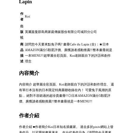
Lapin
作
Koi
者
出
版
英屬蓋曼群島商家庭傳媒股份有限公司城邦分公司
社
商
請問您今天要來點兔子嗎? 畫冊Cafe du Lapin (全)：★日本
品
AMAZON滿分5顆星評價、廣獲讀者感動推薦!!整本畫冊就是
描
一本MENU!!超華麗全彩頁面、Koi老師親自下的評語和創作
述
理念
內容簡介
內容簡介 超華麗全彩頁面、Koi老師親自下的評語和創作理念、 還
有單行本沒有的日本限定特典圖都收錄在內！ 可愛兔子風潮的原
點， 絕對不容錯過的超珍貴畫冊!!◎日本AMAZON滿分5顆星評
價、廣獲讀者感動推薦!!整本畫冊就是一本MENU!!
作者介紹
作者介紹 ■作者簡介Koi日本知名插畫家。 過去多於pixiv網站上發
表作品，以可愛的畫風著名。 在台代表作品為《請問您今天要來