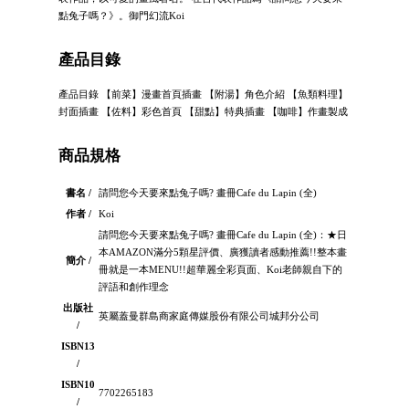
點兔子嗎？》。御門幻流Koi
產品目錄
產品目錄 【前菜】漫畫首頁插畫 【附湯】角色介紹 【魚類料理】
封面插畫 【佐料】彩色首頁 【甜點】特典插畫 【咖啡】作畫製成
商品規格
書名 /
請問您今天要來點兔子嗎? 畫冊Cafe du Lapin (全)
作者 /
Koi
請問您今天要來點兔子嗎? 畫冊Cafe du Lapin (全)：★日
本AMAZON滿分5顆星評價、廣獲讀者感動推薦!!整本畫
簡介 /
冊就是一本MENU!!超華麗全彩頁面、Koi老師親自下的
評語和創作理念
出版社
英屬蓋曼群島商家庭傳媒股份有限公司城邦分公司
/
ISBN13
/
ISBN10
7702265183
/