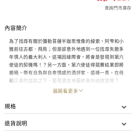
查詢門市庫存
內容簡介
為了找尋有關於彌勒菩薩半跏思惟像的線索，阿雫和小
雅前往古都．飛鳥；但是卻意外地遇到一位找尋失散多
年情人的義大利人，這場因緣際會，將會是發現到第六
使徒的契機嗎！？另一方面，第六使徒得競賽結果即將
揭曉，帶有自負與自卑情感的酒評家．遠峰一青，在母
親仄香的協助之下，葡萄酒女神最終會向他微笑嗎？
展開看更多
規格
退貨說明