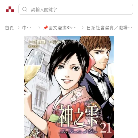
首頁
中文書
📌圖文漫畫85折起
日系社會寫實／職場職人