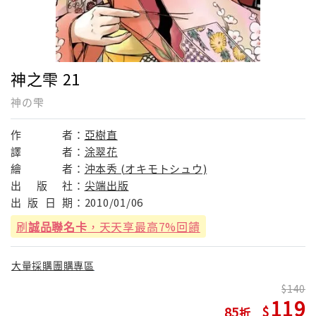
神之雫 21
神の雫
作
者：
亞樹直
譯
者：
涂翠花
繪
者：
沖本秀 (オキモトシュウ)
出
版
社：
尖端出版
出
版
日
期：
2010/01/06
刷
誠品聯名卡
，天天享最高7%回饋
大量採購團購專區
140
119
85