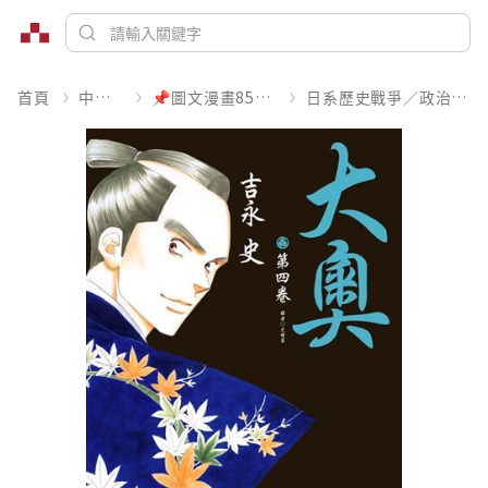
首頁
中文書
📌圖文漫畫85折起
日系歷史戰爭／政治宗教