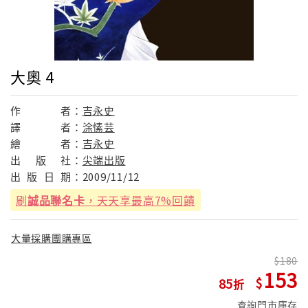
大奧 4
作
者：
吉永史
譯
者：
涂愫芸
繪
者：
吉永史
出
版
社：
尖端出版
出
版
日
期：
2009/11/12
刷
誠品聯名卡
，天天享最高7%回饋
大量採購團購專區
180
153
85
查詢門市庫存