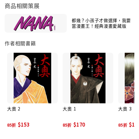
商品相關策展
都幾？小孩子才做選擇，我要
當漫畫王！經典漫畫愛藏版
作者相關書籍
大奧 2
大奧 1
大奧 3
$153
$170
$17
85折
85折
85折