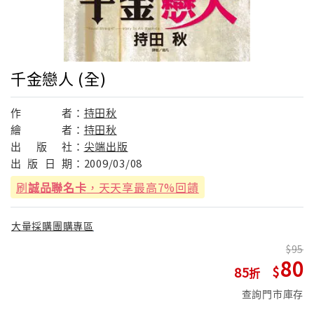
千金戀人 (全)
作
者：
持田秋
繪
者：
持田秋
出
版
社：
尖端出版
出
版
日
期：
2009/03/08
刷
誠品聯名卡
，天天享最高7%回饋
大量採購團購專區
95
80
85
查詢門市庫存