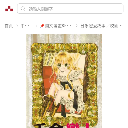
首頁
中文書
📌圖文漫畫85折起
日系戀愛故事／校園青春