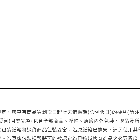
定，您享有商品貨到次日起七天猶豫期(含例假日)的權益(請
受潮)且需完整(包含全部商品、配件、原廠內外包裝、贈品及所
之包裝紙箱將退貨商品包裝妥當，若原紙箱已遺失，請另使用其
字。若原廠包裝損毀將可能被認定為已逾越檢查商品之必要程度，