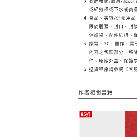
衣飾鞋類/寢具/織品
或經剪標或下水或商
食品、美容/保養用
限於瓶蓋、封口、封膜
保護袋、配件紙箱、
家電、3C、畫作、
內容之包裝部分、移除
件、原廠外盒、保護
退貨程序請參閱【客
作者相關書籍
85折