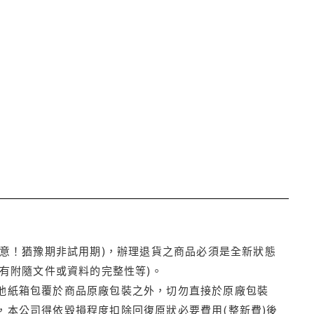
注意！猶豫期非試用期)，辦理退貨之商品必須是全新狀態
有附隨文件或資料的完整性等)。
他紙箱包覆於商品原廠包裝之外，切勿直接於原廠包裝
本公司得依毀損程度扣除回復原狀必要費用(整新費)後