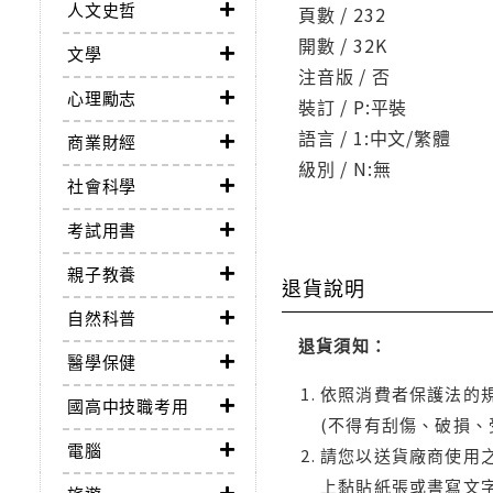
人文史哲
頁數 / 232
開數 / 32K
文學
注音版 / 否
心理勵志
裝訂 / P:平裝
語言 / 1:中文/繁體
商業財經
級別 / N:無
社會科學
考試用書
親子教養
退貨說明
自然科普
退貨須知：
醫學保健
依照消費者保護法的規
國高中技職考用
(不得有刮傷、破損、
電腦
請您以送貨廠商使用
上黏貼紙張或書寫文