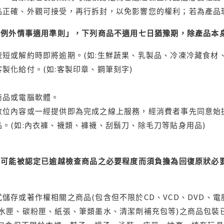
品正確、外觀可接受，再行拆封，以免影響您的權利；若為產品
理例外情事適用準則」，下列商品不適用七日猶豫期，除產品本
短或解約時即將逾期。(如:生鮮蔬果、乳製品、冷凍冷藏食材、
製化給付。(如:客製印章、鋼筆刻字)
商品或電腦軟體。
位內容或一經提供即為完成之線上服務，經消費者事先同意始提
。(如:內衣褲、襪類、褲襪、刮鬍刀、除毛刀等貼身用品)
可能被認定已逾越檢查商品之必要程度而須負擔為回復原狀必要
儲存或著作權相關之商品(包含但不限於CD、VCD、DVD、電
水匣、碳粉匣、紙張、筆類墨水、清潔劑補充包等)之商品包裝已