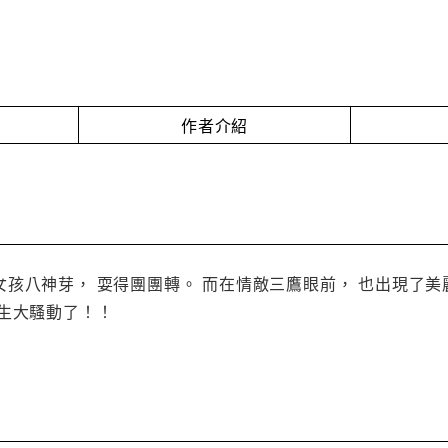
作者介紹
孩八神芽， 耍得團團轉。 而在情敵三鷹眼前， 也出現了
發生大騷動了！！