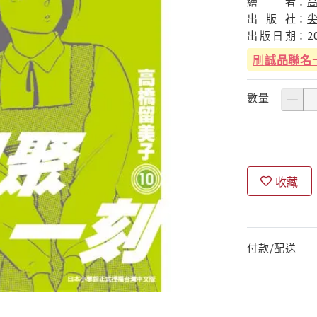
繪
者：
出
版
社：
出
版
日
期：
2
刷
誠品聯名
數量
收藏
付款/配送