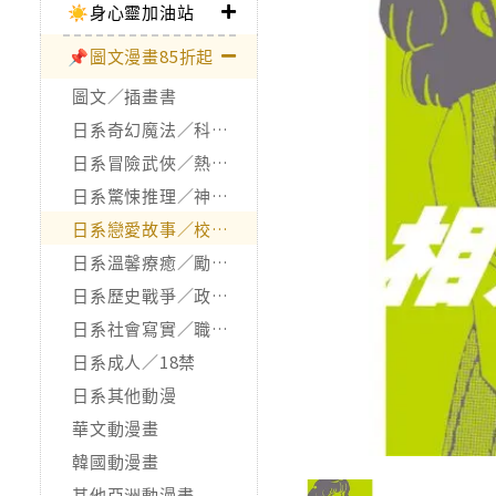
☀️身心靈加油站
📌圖文漫畫85折起
圖文／插畫書
日系奇幻魔法／科幻冒險
日系冒險武俠／熱血運動
日系驚悚推理／神怪靈異
日系戀愛故事／校園青春
日系溫馨療癒／勵志搞笑
日系歷史戰爭／政治宗教
日系社會寫實／職場職人
日系成人／18禁
日系其他動漫
華文動漫畫
韓國動漫畫
其他亞洲動漫畫