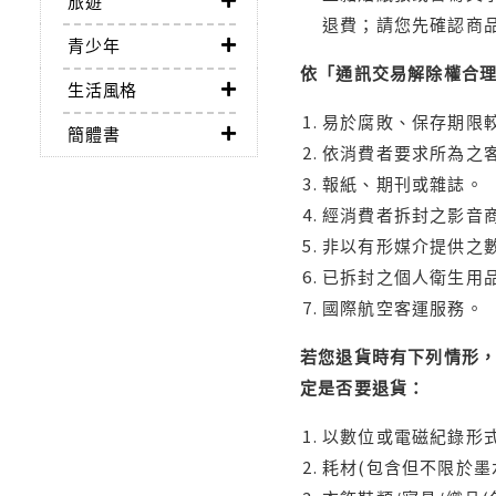
旅遊
退費；請您先確認商
青少年
依「通訊交易解除權合
生活風格
易於腐敗、保存期限較
簡體書
依消費者要求所為之客
報紙、期刊或雜誌。
經消費者拆封之影音
非以有形媒介提供之數
已拆封之個人衛生用品
國際航空客運服務。
若您退貨時有下列情形，
定是否要退貨：
以數位或電磁紀錄形式
耗材(包含但不限於墨