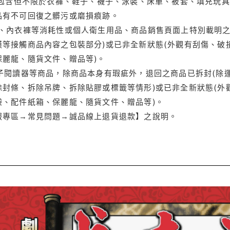
(包含但不限於衣褲、鞋子、襪子、泳裝、床單、被套、填充玩具
品有不可回復之髒污或磨損痕跡。
品、內衣褲等消耗性或個人衛生用品、商品銷售頁面上特別載明之
等接觸商品內容之包裝部分)或已非全新狀態(外觀有刮傷、破
保麗龍、隨貨文件、贈品等)。
電子閱讀器等商品，除商品本身有瑕疵外，退回之商品已拆封(除
封條、拆除吊牌、拆除貼膠或標籤等情形)或已非全新狀態(外
袋、配件紙箱、保麗龍、隨貨文件、贈品等)。
服專區→常見問題→誠品線上退貨退款】之說明。