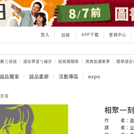
登入
APP下載
會員中心
註冊
點數三倍送
語言學習ㄅ級分
迎新開鞋祭
清爽肌膚美學
開學語言
誠品獨家
誠品畫廊
活動專區
expo
青春
相聚一刻 
作
者：
譯
者：