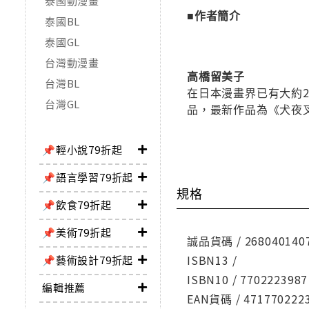
泰國動漫畫
■作者簡介
泰國BL
泰國GL
台灣動漫畫
高橋留美子
台灣BL
在日本漫畫界已有大約
台灣GL
品，最新作品為《犬夜
📌輕小說79折起
📌語言學習79折起
規格
📌飲食79折起
📌美術79折起
誠品貨碼 / 268040140
ISBN13 /
📌藝術設計79折起
ISBN10 / 7702223987
編輯推薦
EAN貨碼 / 471770222