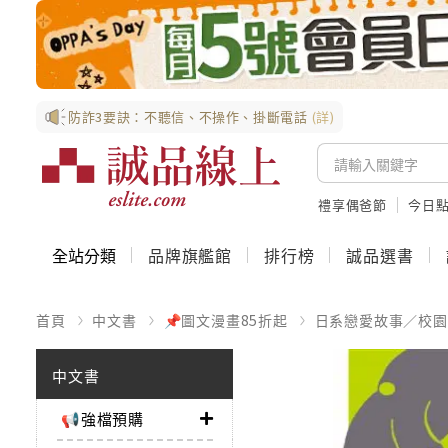
防詐3要訣：不聽信、不操作、掛斷電話
(詳)
禮享偶爸節
今日
全站分類
品牌旗艦館
排行榜
誠品選書
首頁
中文書
📌圖文漫畫85折起
日系戀愛故事／校園
中文書
📢強檔預購