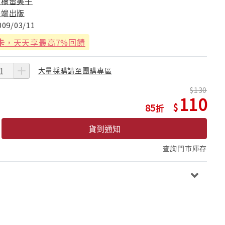
高橋留美子
尖端出版
009/03/11
卡
，天天享最高7%回饋
大量採購請至團購專區
130
110
85
貨到通知
查詢門市庫存