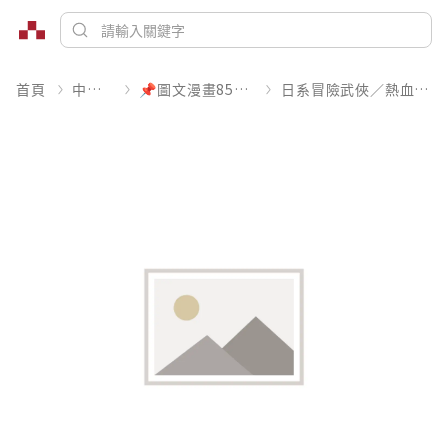
首頁
中文書
📌圖文漫畫85折起
日系冒險武俠／熱血運動