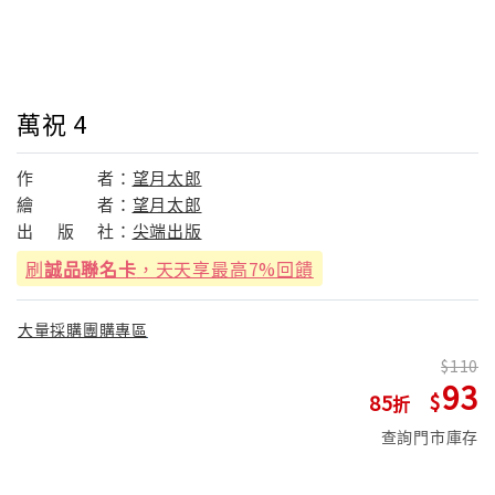
萬祝 4
作
者：
望月太郎
繪
者：
望月太郎
出
版
社：
尖端出版
刷
誠品聯名卡
，天天享最高7%回饋
大量採購團購專區
110
93
85
查詢門市庫存