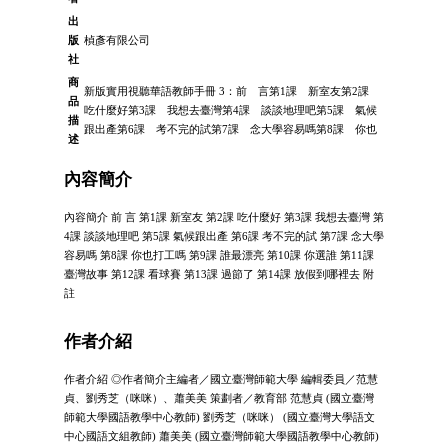
出
版
楨彥有限公司
社
商
新版實用視聽華語教師手冊 3：前 言第1課 新室友第2課
品
吃什麼好第3課 我想去臺灣第4課 談談地理吧第5課 氣候
描
跟出產第6課 考不完的試第7課 念大學容易嗎第8課 你也
述
內容簡介
內容簡介 前 言 第1課 新室友 第2課 吃什麼好 第3課 我想去臺灣 第
4課 談談地理吧 第5課 氣候跟出產 第6課 考不完的試 第7課 念大學
容易嗎 第8課 你也打工嗎 第9課 誰最漂亮 第10課 你選誰 第11課
臺灣故事 第12課 看球賽 第13課 過節了 第14課 放假到哪裡去 附
註
作者介紹
作者介紹 ◎作者簡介主編者／國立臺灣師範大學 編輯委員／范慧
貞、劉秀芝（咪咪）、蕭美美 策劃者／教育部 范慧貞 (國立臺灣
師範大學國語教學中心教師) 劉秀芝（咪咪） (國立臺灣大學語文
中心國語文組教師) 蕭美美 (國立臺灣師範大學國語教學中心教師)