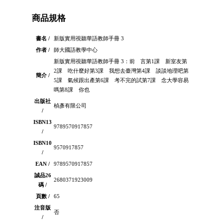
商品規格
書名 /
新版實用視聽華語教師手冊 3
作者 /
師大國語教學中心
新版實用視聽華語教師手冊 3：前 言第1課 新室友第
2課 吃什麼好第3課 我想去臺灣第4課 談談地理吧第
簡介 /
5課 氣候跟出產第6課 考不完的試第7課 念大學容易
嗎第8課 你也
出版社
楨彥有限公司
/
ISBN13
9789570917857
/
ISBN10
9570917857
/
EAN /
9789570917857
誠品26
2680371923009
碼 /
頁數 /
65
注音版
否
/