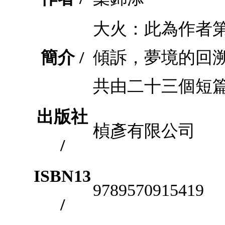
大火：此為作者
簡介 /
傾訴，夢境的回
共由二十三個短
出版社
楨彥有限公司
/
ISBN13
9789570915419
/