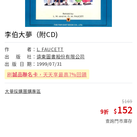
李伯大夢（附CD)
作
者：
L. FAUCETT
出
版
社：
遠東圖書股份有限公司
出
版
日
期：
1999/07/31
刷
誠品聯名卡
，天天享最高7%回饋
大量採購團購專區
169
152
9
查詢門市庫存