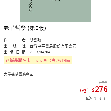
老莊哲學 (第6版)
作
者：
胡哲敷
出
版
社：
台灣中華書局股份有限公司
出
版
日
期：
2017/04/04
刷
誠品聯名卡
，天天享最高7%回饋
大量採購團購專區
350
276
79
查詢門市庫存