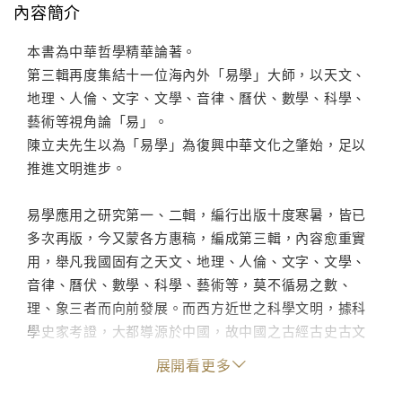
內容簡介
本書為中華哲學精華論著。
第三輯再度集結十一位海內外「易學」大師，以天文、
地理、人倫、文字、文學、音律、曆伏、數學、科學、
藝術等視角論「易」。
陳立夫先生以為「易學」為復興中華文化之肇始，足以
推進文明進步。
易學應用之研究第一、二輯，編行出版十度寒暑，皆已
多次再版，今又蒙各方惠稿，編成第三輯，內容愈重實
用，舉凡我國固有之天文、地理、人倫、文字、文學、
音律、曆伏、數學、科學、藝術等，莫不循易之數、
理、象三者而向前發展。而西方近世之科學文明，據科
學史家考證，大都導源於中國，故中國之古經古史古文
化實應發揚光大之，不但為現代人所認識，更裨益文明
展開看更多
之發展。