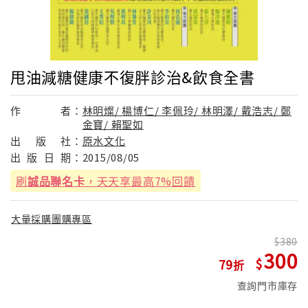
甩油減糖健康不復胖診治&飲食全書
作
者：
林明燦/ 楊博仁/ 李佩玲/ 林明澤/ 戴浩志/ 鄭
金寶/ 賴聖如
出
版
社：
原水文化
出
版
日
期：
2015/08/05
刷
誠品聯名卡
，天天享最高7%回饋
大量採購團購專區
380
300
79
查詢門市庫存