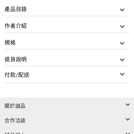
病
產品目錄
台灣是亞洲地區肥胖盛行率最高的國家，每年因嚴重肥
作者介紹
胖影響健康而接受減重及代謝性手術者將近3000例，尤
其中重度肥胖者唯有透過手術才能有效解決！但50%的
規格
人會在術後10年內體重又再回升20～50%， 因此減重手
術前的評估／術中&術後飲食與營養調整攸關日後確實
退貨說明
能瘦身不復胖又能改善健康的關鍵！
付款/配送
手術可以治療第二型糖尿病！
糖尿病一向被認為是無法治癒的內科疾病，只能藉由飲
食、運動及藥物來控制血糖，減少相關併發症發生機
關於誠品
率。但醫界近年來研究結果證實接受胃腸道手術後，可
以不用吃藥打針就可以有效控制血糖，但手術仍有相關
合作洽談
風險及併發症，因此需要良好的術前評估及術後配合，
才能確保糖尿病不再來。