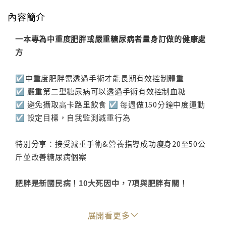
內容簡介
一本專為中重度肥胖或嚴重糖尿病者量身訂做的健康處
方
☑中重度肥胖需透過手術才能長期有效控制體重
☑ 嚴重第二型糖尿病可以透過手術有效控制血糖
☑ 避免攝取高卡路里飲食 ☑ 每週做150分鐘中度運動
☑ 設定目標，自我監測減重行為
特別分享：接受減重手術&營養指導成功瘦身20至50公
斤並改善糖尿病個案
肥胖是新國民病！10大死因中，7項與肥胖有關！
☑惡性腫瘤 ☑心臟疾病 ☑腦血管疾病 ☑糖尿病
展開看更多
☑慢性下呼吸道疾病 ☑慢性肝病及肝硬化 ☑慢性腎臟