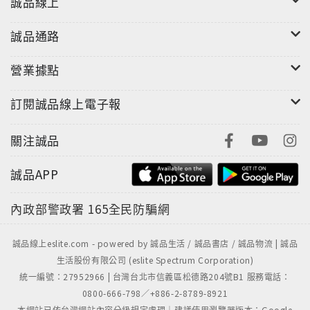
誠品線上
誰優先需要閱讀這本書？
誠品通路
☑ BMI值＞40的病態性肥胖者及其關心影響健康的家人
☑ BMI值＞35且有肥胖相關併發症者
營業據點
☑ BMI值＞30且肥胖相關併發症控制不良者
☑ 患有第二型糖尿病者且BMI值＞32.5
訂閱誠品線上電子報
☑ 患有第二型糖尿病者，血糖控制不良，尤其有心血管
疾病者，且BMI值＞27.5
關注誠品
減重及代謝性（或糖尿病）手術後的飲食＆營養照護重
誠品APP
點提醒
●術後第1～3天：清流質飲食
內政部警政署
165全民防騙網
●術後第4天～至第2週：全流質飲食
●術後第3週：半流質及軟質飲食
誠品線上eslite.com - powered by 誠品生活 / 誠品書店 / 誠品物流 | 誠品
●術後1個月：低熱量均衡飲食
生活股份有限公司 (eslite Spectrum Corporation)
統一編號：27952966 | 台灣台北市信義區松德路204號B1 服務電話：
●充分補充水分
0800-666-798／+886-2-8789-8921
●多食用鐵質豐富食物&盡量補充蛋白質
本網站已依台灣網站內容分級規定處理｜建議使用瀏覽器版本：Google