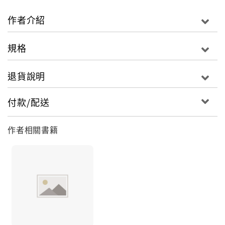
狀？/ 裝假牙或戴牙套可以美白嗎？/ 全口假牙可以取代
真牙嗎？……
作者介紹
◎Part 2 認識牙齒美容
規格
牙齒的結構如何？有哪些功能？ / 牙齒的成長有哪些階
段？ / 牙齒美容有哪些項目？/ 什麼人需要做牙齒矯
退貨說明
正？/ 牙齒矯正的方法有哪些？/ 牙齒美白的方法有哪
些？……
付款/配送
◎Part 3 自我診斷
作者相關書籍
我到底需不需要牙齒美容？/ 牙齒美容要考慮哪些個人
條件？……
◎Part 4 看醫生＆用藥
如何選擇合適的醫師？/ 醫師可能會問哪些問題？ / 可能
會做哪些檢查？ / 牙齒矯正的治療流程如何？ / 牙齒美
白的治療流程如何？ / 會需要用藥嗎？/ 治療後要注意哪
些事項？……