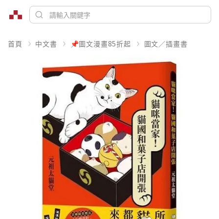
首頁
中文書
📌圖文漫畫85折起
圖文／插畫書