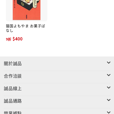
猫国よもやま お菓子ば
なし
$400
9折
關於誠品
合作洽談
誠品線上
誠品通路
營業據點