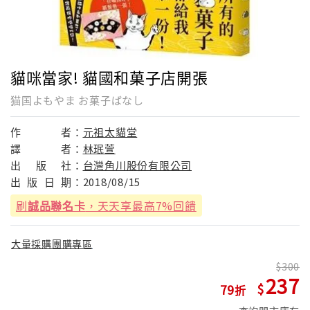
貓咪當家! 貓國和菓子店開張
猫国よもやま お菓子ばなし
作
者：
元祖太貓堂
譯
者：
林珉萱
出
版
社：
台灣角川股份有限公司
出
版
日
期：
2018/08/15
刷
誠品聯名卡
，天天享最高7%回饋
大量採購團購專區
300
237
79