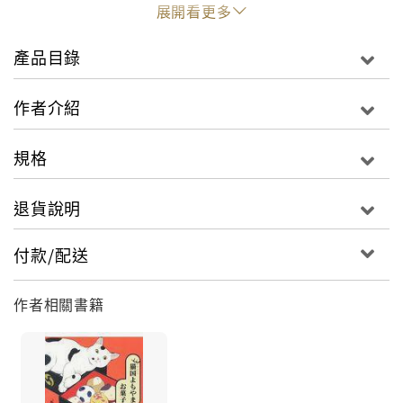
頭。
展開看更多
「可愛到讓人忍不住想咬一口貓咪與點心的故事。老頭
產品目錄
子我也好想嚐嚐貓國堂的點心呢～」
－－《雙喵園長: 德川東動物園日記》、《爺爺與小玉
作者介紹
喵》作者／貓蒔（Ms-Work）
「書中出現許多製作成貓咪形狀的和菓子，如果有這種
規格
店我非去不可！」
－－日本亞馬遜書店讀者／にゃお
退貨說明
「滿滿都是符合美學的貓咪和看起來好吃極了的貓咪和
付款/配送
菓子，實在太令人開心啦！」
－－日本亞馬遜書店讀者／?口友紀枝
作者相關書籍
©Gansofutonekodo 2017