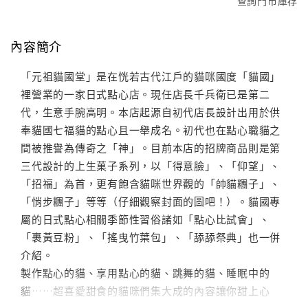
查詢門市庫存
內容簡介
「元祖貓國堂」是在恍若古代江戶的貓咪國度「貓國」
裡營業的一家日式點心店。現任店長千兵衛已是第二
代，生意手腕高明。本店起源自初代店長設計出用於供
奉貓國七福貓的點心且一舉成名。初代也在點心職貓之
間被推譽為傳奇之「神」。目前本店的招牌商品則是第
三代設計的上生菓子系列，以「得意臉」、「仰望」、
「招福」為首，更有飽含貓咪世界觀的「帥貓糰子」、
「悄步糰子」等等（仔細觀察封面的圖吧！）。貓國專
屬的日式點心相關季節性習俗諸如「點心比試會」、
「裹黃豆粉」、「搖曳竹葉包」、「舔舔祭典」也一併
介紹。
製作點心的貓、享用點心的貓、跳舞的貓、睡眠中的
貓……超喜愛甜食的貓咪們集大成的內容讓你甜上心