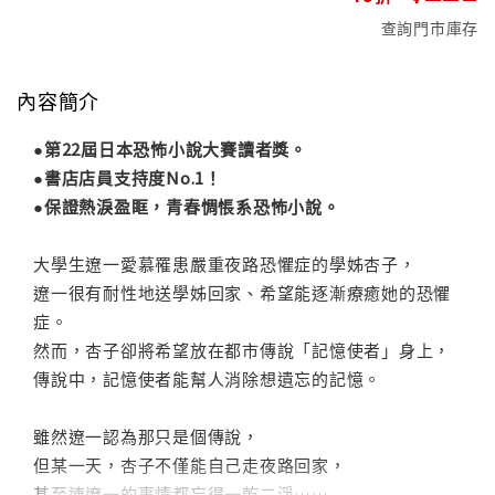
查詢門市庫存
內容簡介
●第22屆日本恐怖小說大賽讀者獎。
●書店店員支持度No.1！
●保證熱淚盈眶，青春惆悵系恐怖小說。
大學生遼一愛慕罹患嚴重夜路恐懼症的學姊杏子，
遼一很有耐性地送學姊回家、希望能逐漸療癒她的恐懼
症。
然而，杏子卻將希望放在都市傳說「記憶使者」身上，
傳說中，記憶使者能幫人消除想遺忘的記憶。
雖然遼一認為那只是個傳說，
但某一天，杏子不僅能自己走夜路回家，
甚至連遼一的事情都忘得一乾二淨……