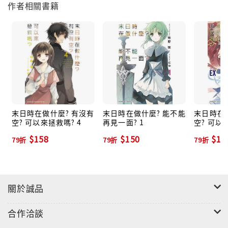
作者相關書籍
末日時在做什麼? 有沒有
末日時在做什麼? 能不能
末日時在
空? 可以來拯救嗎? 4
再見一面? 1
空? 可以
$158
$150
$16
79折
79折
79折
關於誠品
合作洽談