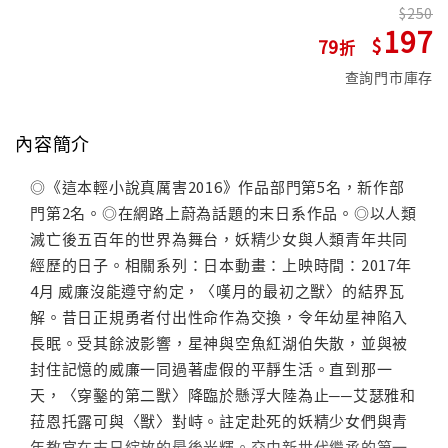
250
197
79
查詢門市庫存
內容簡介
◎《這本輕小說真厲害2016》作品部門第5名，新作部
門第2名。◎在網路上蔚為話題的末日系作品。◎以人類
滅亡後五百年的世界為舞台，妖精少女與人類青年共同
經歷的日子。相關系列：日本動畫：上映時間：2017年
4月 威廉沒能遵守約定，〈嘆月的最初之獸〉的結界瓦
解。昔日正規勇者付出性命作為交換，令年幼星神陷入
長眠。受其餘波影響，星神與空魚紅湖伯失散，並與被
封住記憶的威廉一同過著虛假的平靜生活。直到那一
天，〈穿鑿的第二獸〉降臨於懸浮大陸為止──艾瑟雅和
菈恩托露可與〈獸〉對峙。註定赴死的妖精少女們與青
年教官在末日綻放的最後光輝。交由新世代繼承的第一