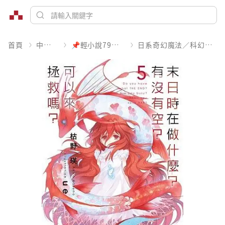
首頁
中文書
📌輕小說79折起
日系奇幻魔法／科幻冒險