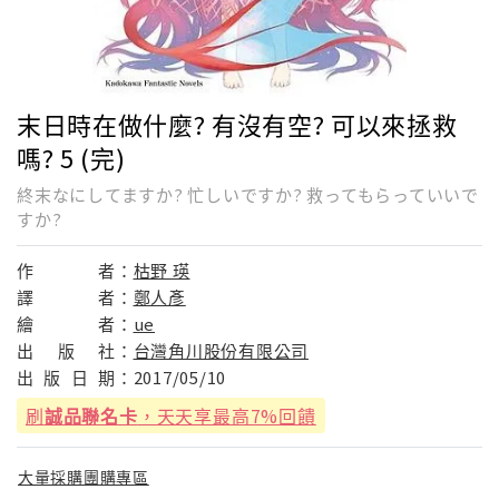
末日時在做什麼? 有沒有空? 可以來拯救
嗎? 5 (完)
終末なにしてますか? 忙しいですか? 救ってもらっていいで
すか?
作
者：
枯野 瑛
譯
者：
鄭人彥
繪
者：
ue
出
版
社：
台灣角川股份有限公司
出
版
日
期：
2017/05/10
刷
誠品聯名卡
，天天享最高7%回饋
大量採購團購專區