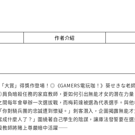
作者介紹
sia大賞「大賞」得獎作登場！◎《GAMERS電玩咖！》葵せき
◎肩負暗殺任務的家庭教師，要如何引出無能才女的潛在力量
之間每年會舉辦一次選拔戰，而梅莉達被選為代表選手。與他
「你對騎兵團的忠誠遭到懷疑。」刺客潛入，企圖揭露無能才
當成什麼人了？」圍繞著自己學生的陰謀，讓庫法發誓要在選
殺教師將賭上尊嚴暗中活躍——