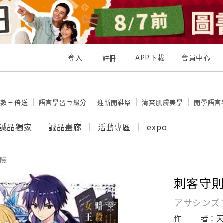
登入
APP下載
會員中心
註冊
點數三倍送
語言學習ㄅ級分
迎新開鞋祭
清爽肌膚美學
開學語言
誠品獨家
誠品畫廊
活動專區
expo
險
刺客守則
アサシンズプ
作
者：