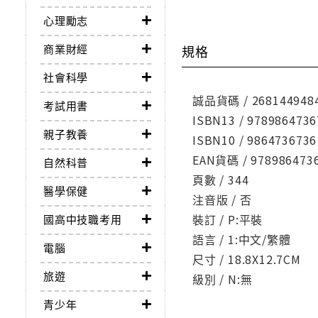
心理勵志
商業財經
規格
社會科學
誠品貨碼 / 268144948
考試用書
ISBN13 / 9789864736
親子教養
ISBN10 / 9864736736
EAN貨碼 / 978986473
自然科普
頁數 / 344
醫學保健
注音版 / 否
裝訂 / P:平裝
國高中技職考用
語言 / 1:中文/繁體
電腦
尺寸 / 18.8X12.7CM
旅遊
級別 / N:無
青少年