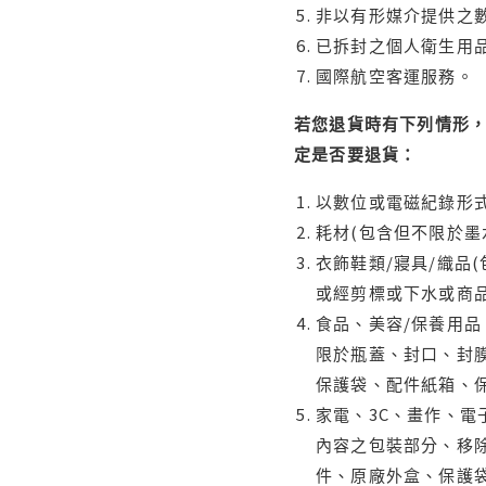
非以有形媒介提供之數
已拆封之個人衛生用品
國際航空客運服務。
若您退貨時有下列情形，
定是否要退貨：
以數位或電磁紀錄形式
耗材(包含但不限於墨
衣飾鞋類/寢具/織品
或經剪標或下水或商
食品、美容/保養用
限於瓶蓋、封口、封膜
保護袋、配件紙箱、
家電、3C、畫作、
內容之包裝部分、移除
件、原廠外盒、保護