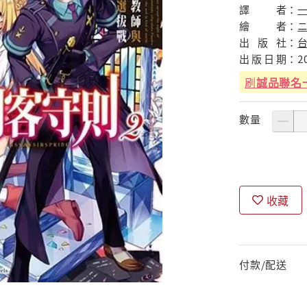
譯
者：
繪
者：
出
版
社：
出
版
日
期：
2
刷
誠品聯名
數量
收藏
付款/配送