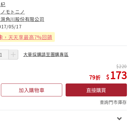
一杞
ニノモトニノ
台灣角川股份有限公司
017/05/17
卡
，天天享最高7%回饋
大量採購請至團購專區
220
173
79
加入購物車
直接購買
查詢門市庫存