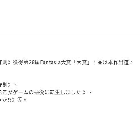
則》獲得第28屆Fantasia大賞「大賞」，並以本作出道。
守則》、
る乙女ゲームの悪役に転生しました 》、
か!?》等。