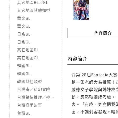
其它地區BL／GL
其它地區其他類型
華文BL
華文GL
內容簡介
日系BL
日系GL
其它地區BL
其它地區GL
內容簡介
韓國BL
韓國GL
◎第 28屆Fanta
韓國其他類型
踏一榮老師大為推薦！
威德女子學院與姊妹校
台灣奇／科幻冒險
動，忽然轉變成考驗。
台灣驚悚推理／神怪靈異
表。「有趣，究竟把我
台灣戀愛故事
密，不讓刺客發現。暗
台灣BL