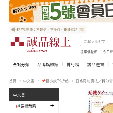
防詐3要訣：不聽信、不操作、掛斷電話
(詳)
禮享偶爸節
今日
全站分類
品牌旗艦館
排行榜
誠品選書
首頁
中文書
📌輕小說79折起
日系奇幻魔法／科幻冒
中文書
📢強檔預購