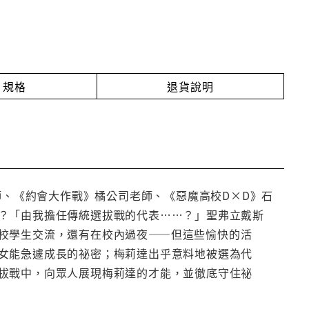
規格
退貨說明
な老師、《約會大作戰》橘公司老師、《惡魔高校D×D》石
？「由我擔任傳統選拔戰的代表……？」聖弗立戴斯
校學生交流，還有在校內過夜——但這些愉快的活
女能急遽成長的祕密；梅莉達出乎意料地被選為代
拔戰中，向眾人展現梅莉達的才能，並徹底守住祕