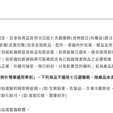
定，您享有商品貨到次日起七天猶豫期(含例假日)的權益(請
受潮)且需完整(包含全部商品、配件、原廠內外包裝、贈品及所
之包裝紙箱將退貨商品包裝妥當，若原紙箱已遺失，請另使用其
字。若原廠包裝損毀將可能被認定為已逾越檢查商品之必要程度，
品正確、外觀可接受，再行拆封，以免影響您的權利；若為產品
理例外情事適用準則」，下列商品不適用七日猶豫期，除產品本
短或解約時即將逾期。(如:生鮮蔬果、乳製品、冷凍冷藏食材、
製化給付。(如:客製印章、鋼筆刻字)
商品或電腦軟體。