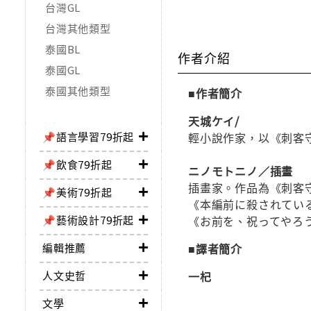
台灣GL
台灣其他類型
泰國BL
作者介紹
泰國GL
泰國其他類型
■作者簡介
天城ケイ/
📌語言學習79折起
輕小說作家，以《刺客守
📌飲食79折起
ニノモトニノ／插畫
插畫家。作品為《刺客
📌美術79折起
《本編前に殺されてい
📌藝術設計79折起
《お前を、祝ってやろう
編輯推薦
■譯者簡介
人文史哲
一杞
文學