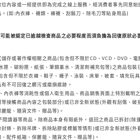
位內容或一經提供即為完成之線上服務，經消費者事先同意始提
。(如:內衣褲、襪類、褲襪、刮鬍刀、除毛刀等貼身用品)
可能被認定已逾越檢查商品之必要程度而須負擔為回復原狀必要
儲存或著作權相關之商品(包含但不限於CD、VCD、DVD、電
水匣、碳粉匣、紙張、筆類墨水、清潔劑補充包等)之商品包裝已
(包含但不限於衣褲、鞋子、襪子、泳裝、床單、被套、填充玩具
品有不可回復之髒污或磨損痕跡。
品、內衣褲等消耗性或個人衛生用品、商品銷售頁面上特別載明之
等接觸商品內容之包裝部分)或已非全新狀態(外觀有刮傷、破
保麗龍、隨貨文件、贈品等)。
電子閱讀器等商品，除商品本身有瑕疵外，退回之商品已拆封(除
封條、拆除吊牌、拆除貼膠或標籤等情形)或已非全新狀態(外
袋、配件紙箱、保麗龍、隨貨文件、贈品等)。