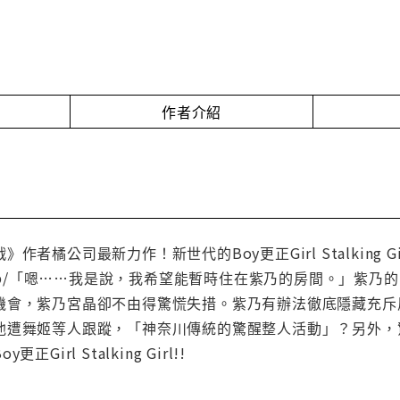
作者介紹
作者橘公司最新力作！新世代的Boy更正Girl Stalking 
lidea.jp/「嗯……我是說，我希望能暫時住在紫乃的房間。
機會，紫乃宮晶卻不由得驚慌失措。紫乃有辦法徹底隱藏充斥
他遭舞姬等人跟蹤，「神奈川傳統的驚醒整人活動」？另外，
irl Stalking Girl!!