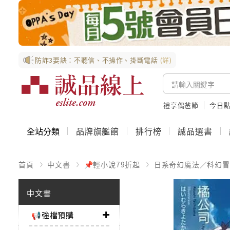
防詐3要訣：不聽信、不操作、掛斷電話
(詳)
禮享偶爸節
今日
全站分類
品牌旗艦館
排行榜
誠品選書
首頁
中文書
📌輕小說79折起
日系奇幻魔法／科幻冒
中文書
📢強檔預購