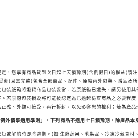
定，您享有商品貨到次日起七天猶豫期(含例假日)的權益(請
受潮)且需完整(包含全部商品、配件、原廠內外包裝、贈品及所
之包裝紙箱將退貨商品包裝妥當，若原紙箱已遺失，請另使用其
字。若原廠包裝損毀將可能被認定為已逾越檢查商品之必要程度，
品正確、外觀可接受，再行拆封，以免影響您的權利；若為產品
理例外情事適用準則」，下列商品不適用七日猶豫期，除產品本
短或解約時即將逾期。(如:生鮮蔬果、乳製品、冷凍冷藏食材、