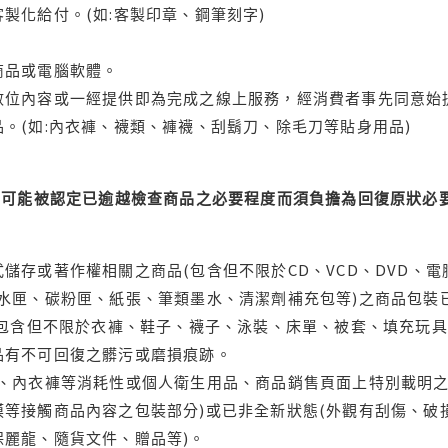
製化給付。(如:客製印章、鋼筆刻字)
商品或電腦軟體。
位內容或一經提供即為完成之線上服務，經消費者事先同意始提
。(如:內衣褲、襪類、褲襪、刮鬍刀、除毛刀等貼身用品)
可能被認定已逾越檢查商品之必要程度而須負擔為回復原狀必要
儲存或著作權相關之商品(包含但不限於CD、VCD、DVD、電
水匣、碳粉匣、紙張、筆類墨水、清潔劑補充包等)之商品包裝已
(包含但不限於衣褲、鞋子、襪子、泳裝、床單、被套、填充玩具
品有不可回復之髒污或磨損痕跡。
品、內衣褲等消耗性或個人衛生用品、商品銷售頁面上特別載明之
等接觸商品內容之包裝部分)或已非全新狀態(外觀有刮傷、破
保麗龍、隨貨文件、贈品等)。