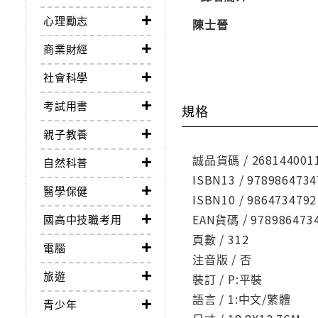
心理勵志
陳士晉
商業財經
社會科學
考試用書
規格
親子教養
誠品貨碼 / 268144001
自然科普
ISBN13 / 9789864734
醫學保健
ISBN10 / 9864734792
EAN貨碼 / 978986473
國高中技職考用
頁數 / 312
電腦
注音版 / 否
旅遊
裝訂 / P:平裝
語言 / 1:中文/繁體
青少年