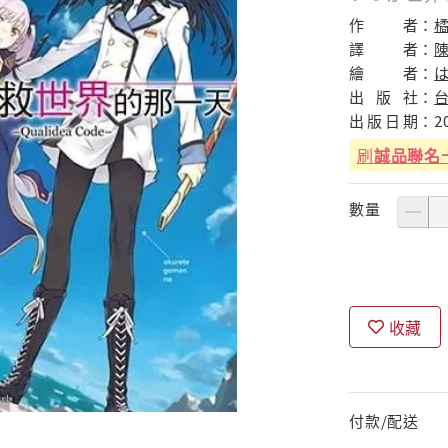
作
者：
橘
譯
者：
繪
者：
出
版
社：
出
版
日
期：
2
刷
誠品聯名
數量
收藏
付款/配送