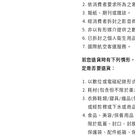
依消費者要求所為之客
報紙、期刊或雜誌。
經消費者拆封之影音
非以有形媒介提供之數
已拆封之個人衛生用品
國際航空客運服務。
若您退貨時有下列情形，
定是否要退貨：
以數位或電磁紀錄形式
耗材(包含但不限於墨
衣飾鞋類/寢具/織品
或經剪標或下水或商
食品、美容/保養用
限於瓶蓋、封口、封膜
保護袋、配件紙箱、