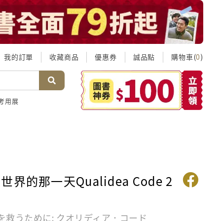
我的訂單
收藏商品
優惠券
誠品點
購物車(
)
0
考用展
界的那一天Qualidea Code 2
を救うために: クオリディア．コード