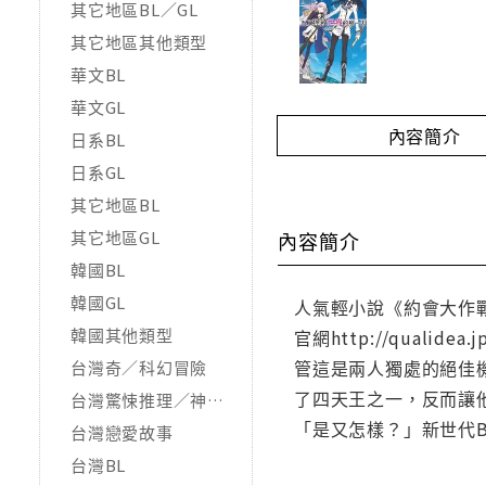
其它地區BL／GL
其它地區其他類型
華文BL
華文GL
內容簡介
日系BL
日系GL
其它地區BL
其它地區GL
內容簡介
韓國BL
韓國GL
人氣輕小說《約會大作戰》
韓國其他類型
官網http://qua
管這是兩人獨處的絕佳
台灣奇／科幻冒險
了四天王之一，反而讓
台灣驚悚推理／神怪靈異
「是又怎樣？」新世代Boy更正G
台灣戀愛故事
台灣BL