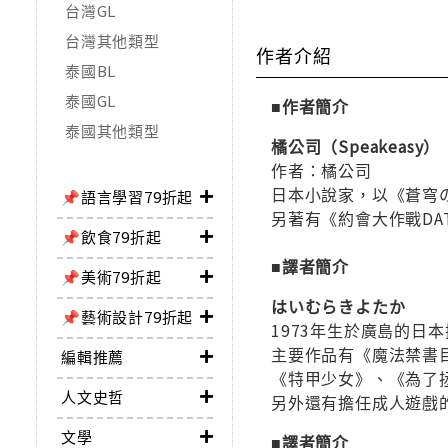
台灣GL
台灣其他類型
作者介紹
泰國BL
泰國GL
■作者簡介
泰國其他類型
橘公司（Speakeasy）
作者：橘公司
日本小說家，以《蒼穹の
📌語言學習79折起
另著有《約會大作戰DATE
📌飲食79折起
■譯者簡介
📌美術79折起
はいむらきよたか
📌藝術設計79折起
1973年生於廣島的日
主要作品有《魔法禁書
編輯推薦
《特甲少女》、《為了拯救世
人文史哲
另外還有擔任成人遊戲
文學
■譯者簡介