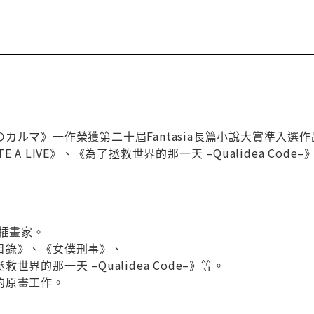
カルマ》一作榮獲第二十屆Fantasia長篇小說大賞準入選
 A LIVE》、《為了拯救世界的那一天 –Qualidea Code
本插畫家。
目錄》、《女僕刑事》、
界的那一天 –Qualidea Code–》等。
的原畫工作。