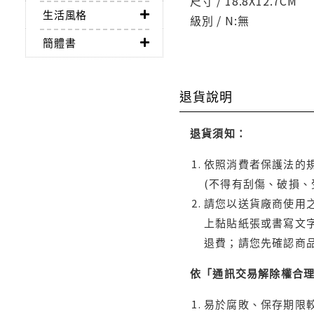
尺寸 / 18.8X12.7CM
生活風格
級別 / N:無
簡體書
退貨說明
退貨須知：
依照消費者保護法的規
(不得有刮傷、破損、
請您以送貨廠商使用
上黏貼紙張或書寫文
退費；請您先確認商
依「通訊交易解除權合
易於腐敗、保存期限較