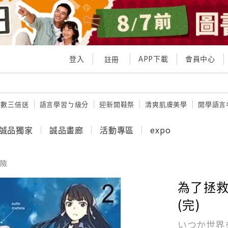
登入
APP下載
會員中心
註冊
點數三倍送
語言學習ㄅ級分
迎新開鞋祭
清爽肌膚美學
開學語言
誠品獨家
誠品畫廊
活動專區
expo
險
為了拯救世
(完)
いつか世界