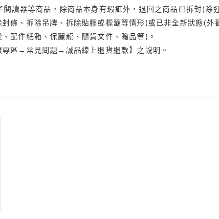
電子閱讀器等商品，除商品本身有瑕疵外，退回之商品已拆封(除
封條、拆除吊牌、拆除貼膠或標籤等情形)或已非全新狀態(外
袋、配件紙箱、保麗龍、隨貨文件、贈品等)。
服專區→常見問題→誠品線上退貨退款】之說明。