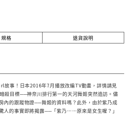
規格
退貨說明
Girl故事！日本2016年7月播放改編TV動畫，詳情請見
」紫乃的暗殺目標──神奈川排行第一的天河舞姬突然造訪。儘
房內的跟蹤物證──舞姬的資料嗎？此外，由於紫乃成
驚人的事實即將揭露──「紫乃……原來是女生喔？」