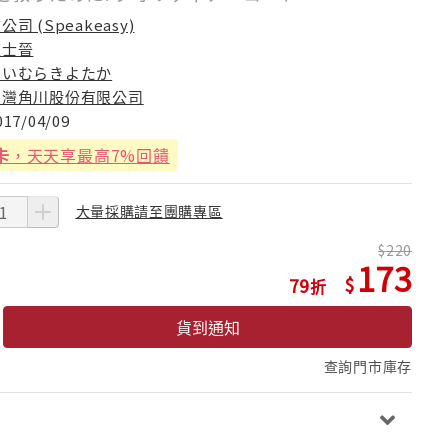
公司 (Speakeasy)
陳士晉
はいむらきよたか
台灣角川股份有限公司
017/04/09
卡
，天天享最高7%回饋
大量採購請至團購專區
220
173
79
貨到通知
查詢門市庫存