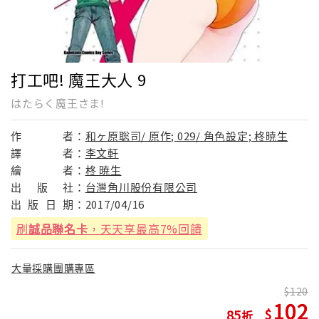
打工吧! 魔王大人 9
はたらく魔王さま!
作
者：
和ヶ原聡司/ 原作; 029/ 角色設定; 柊暁生
譯
者：
李文軒
繪
者：
柊 暁生
出
版
社：
台灣角川股份有限公司
出
版
日
期：
2017/04/16
刷
誠品聯名卡
，天天享最高7%回饋
大量採購團購專區
120
102
85