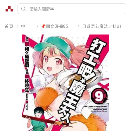
首頁
中文書
📌圖文漫畫85折起
日系奇幻魔法／科幻冒險