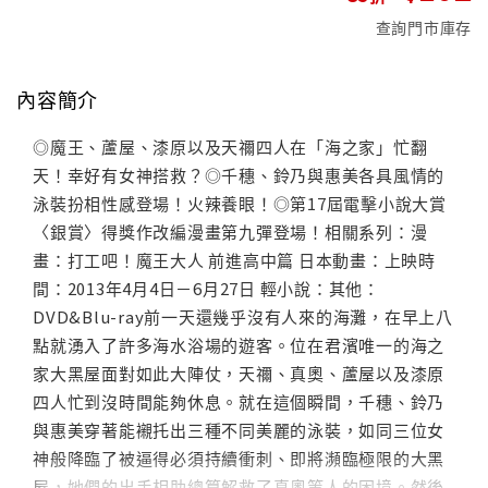
查詢門市庫存
內容簡介
◎魔王、蘆屋、漆原以及天禰四人在「海之家」忙翻
天！幸好有女神搭救？◎千穗、鈴乃與惠美各具風情的
泳裝扮相性感登場！火辣養眼！◎第17屆電擊小說大賞
〈銀賞〉得獎作改編漫畫第九彈登場！相關系列：漫
畫：打工吧！魔王大人 前進高中篇 日本動畫：上映時
間：2013年4月4日－6月27日 輕小說：其他：
DVD&Blu-ray前一天還幾乎沒有人來的海灘，在早上八
點就湧入了許多海水浴場的遊客。位在君濱唯一的海之
家大黑屋面對如此大陣仗，天禰、真奧、蘆屋以及漆原
四人忙到沒時間能夠休息。就在這個瞬間，千穗、鈴乃
與惠美穿著能襯托出三種不同美麗的泳裝，如同三位女
神般降臨了被逼得必須持續衝刺、即將瀕臨極限的大黑
屋，她們的出手相助總算解救了真奧等人的困境。然後