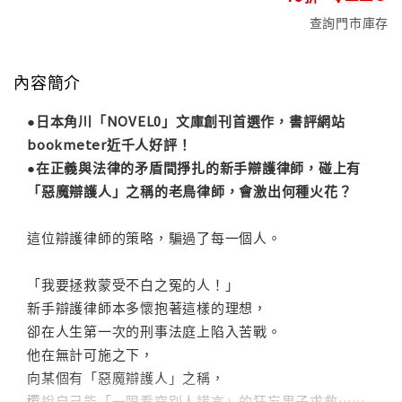
查詢門市庫存
內容簡介
●日本角川「NOVEL0」文庫創刊首選作，書評網站
bookmeter近千人好評！
●在正義與法律的矛盾間掙扎的新手辯護律師，碰上有
「惡魔辯護人」之稱的老鳥律師，會激出何種火花？
這位辯護律師的策略，騙過了每一個人。
「我要拯救蒙受不白之冤的人！」
新手辯護律師本多懷抱著這樣的理想，
卻在人生第一次的刑事法庭上陷入苦戰。
他在無計可施之下，
向某個有「惡魔辯護人」之稱，
還說自己能「一眼看穿別人謊言」的狂妄男子求救……