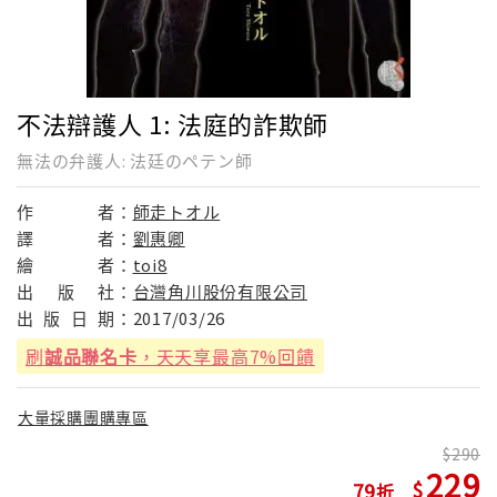
不法辯護人 1: 法庭的詐欺師
無法の弁護人: 法廷のペテン師
作
者：
師走トオル
譯
者：
劉惠卿
繪
者：
toi8
出
版
社：
台灣角川股份有限公司
出
版
日
期：
2017/03/26
刷
誠品聯名卡
，天天享最高7%回饋
大量採購團購專區
290
229
79