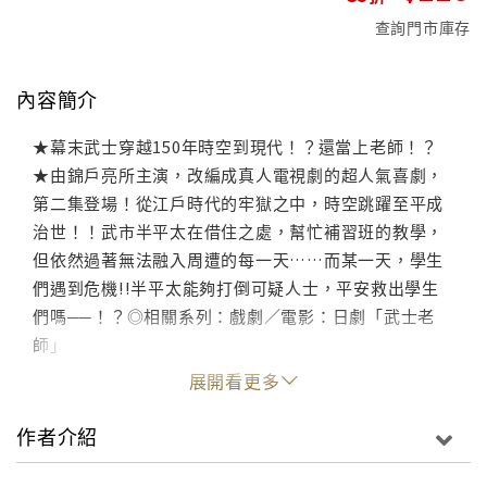
查詢門市庫存
內容簡介
★幕末武士穿越150年時空到現代！？還當上老師！？
★由錦戶亮所主演，改編成真人電視劇的超人氣喜劇，
第二集登場！從江戶時代的牢獄之中，時空跳躍至平成
治世！！武市半平太在借住之處，幫忙補習班的教學，
但依然過著無法融入周遭的每一天……而某一天，學生
們遇到危機!!半平太能夠打倒可疑人士，平安救出學生
們嗎──！？◎相關系列：戲劇／電影：日劇「武士老
師」
展開看更多
作者介紹