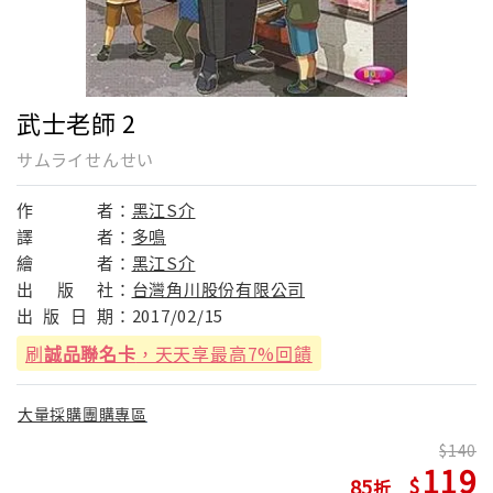
武士老師 2
サムライせんせい
作
者：
黑江S介
譯
者：
多鳴
繪
者：
黑江S介
出
版
社：
台灣角川股份有限公司
出
版
日
期：
2017/02/15
刷
誠品聯名卡
，天天享最高7%回饋
大量採購團購專區
140
119
85