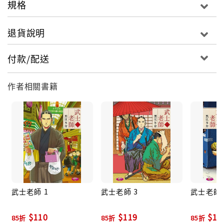
規格
退貨說明
付款/配送
作者相關書籍
武士老師 1
武士老師 3
武士老師 
$110
$119
$11
85折
85折
85折