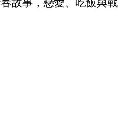
青春故事，戀愛、吃飯與戰