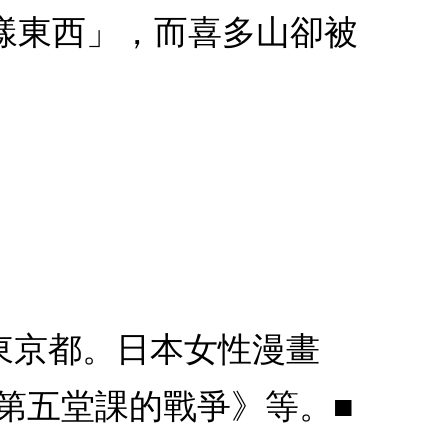
樣東西」，而喜多山卻被
居東京都。日本女性漫畫
第五堂課的戰爭》等。■