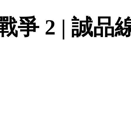
爭 2 | 誠品