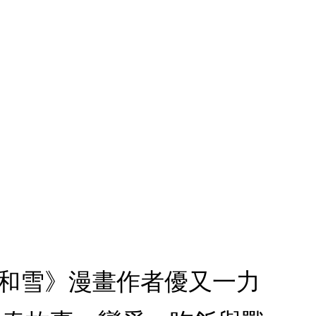
雨和雪》漫畫作者優又一力