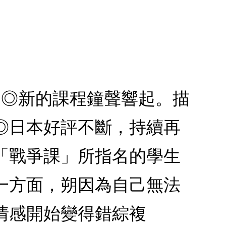
！◎新的課程鐘聲響起。描
◎日本好評不斷，持續再
「戰爭課」所指名的學生
一方面，朔因為自己無法
情感開始變得錯綜複