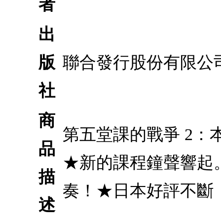
者
出
版
聯合發行股份有限公
社
商
第五堂課的戰爭 2
品
★新的課程鐘聲響起
描
奏！★日本好評不斷
述