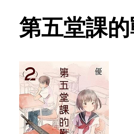
第五堂課的戰