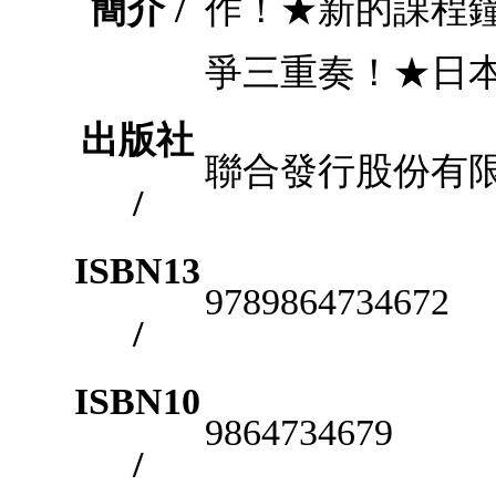
簡介 /
作！★新的課程
爭三重奏！★日
出版社
聯合發行股份有
/
ISBN13
9789864734672
/
ISBN10
9864734679
/