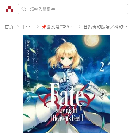
首頁
中文書
📌圖文漫畫85折起
日系奇幻魔法／科幻冒險