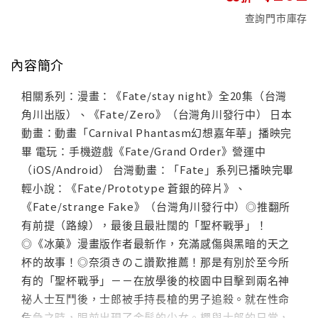
查詢門市庫存
內容簡介
相關系列：漫畫：《Fate/stay night》全20集（台灣
角川出版）、《Fate/Zero》（台灣角川發行中） 日本
動畫：動畫「Carnival Phantasm幻想嘉年華」播映完
畢 電玩：手機遊戲《Fate/Grand Order》營運中
（iOS/Android） 台灣動畫：「Fate」系列已播映完畢
輕小說：《Fate/Prototype 蒼銀的碎片》、
《Fate/strange Fake》（台灣角川發行中）◎推翻所
有前提（路線），最後且最壯闊的「聖杯戰爭」！
◎《冰菓》漫畫版作者最新作，充滿感傷與黑暗的天之
杯的故事！◎奈須きのこ讚歎推薦！那是有別於至今所
有的「聖杯戰爭」－－在放學後的校園中目擊到兩名神
祕人士互鬥後，士郎被手持長槍的男子追殺。就在性命
危急之時，眼前出現了金髮的少女。櫻與士郎的日常，