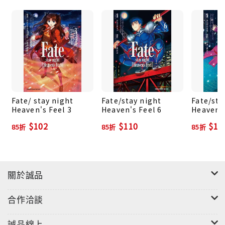
Fate/ stay night
Fate/stay night
Fate/sta
Heaven's Feel 3
Heaven's Feel 6
Heaven's
$102
$110
$11
85折
85折
85折
關於誠品
合作洽談
誠品線上