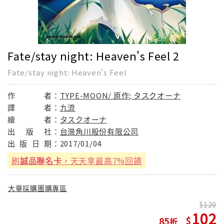
Fate/stay night: Heaven's Feel 2
Fate/stay night: Heaven's Feel
作
者：
TYPE-MOON/ 原作; タスクオーナ
譯
者：
九流
繪
者：
タスクオーナ
出
版
社：
台灣角川股份有限公司
出
版
日
期：
2017/01/04
刷
誠品聯名卡
，天天享最高7%回饋
大量採購團購專區
120
102
85