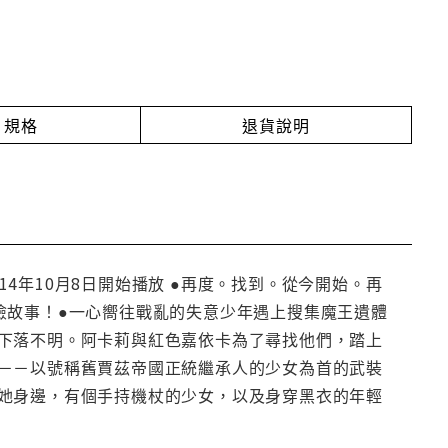
規格
退貨說明
14年10月8日開始播放 ●再度。找到。從今開始。再
險故事！●一心嚮往戰亂的失意少年遇上搜集魔王遺體
下落不明。阿卡莉與紅色嘉依卡為了尋找他們，踏上
－－以號稱舊賈茲帝國正統繼承人的少女為首的武裝
她身邊，有個手持機杖的少女，以及身穿黑衣的年輕