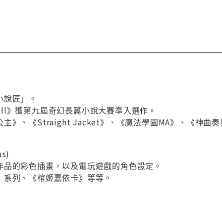
小說匠」。
 Well》獲第九屆奇幻長篇小說大賽準入選作。
》、《Straight Jacket》、《魔法學園MA》、《神曲
s)
作品的彩色插畫，以及電玩遊戲的角色設定。
》系列、《棺姬嘉依卡》等等。