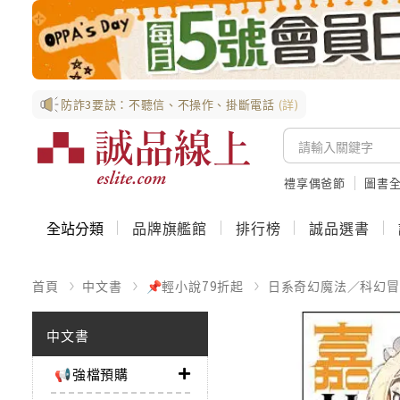
防詐3要訣：不聽信、不操作、掛斷電話
(詳)
禮享偶爸節
圖書全
全站分類
品牌旗艦館
排行榜
誠品選書
首頁
中文書
📌輕小說79折起
日系奇幻魔法／科幻冒
中文書
📢強檔預購