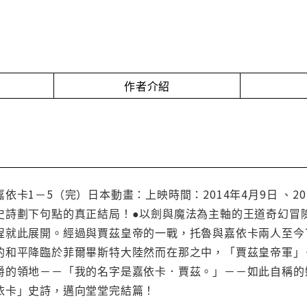
作者介紹
依卡1－5（完）日本動畫：上映時間：2014年4月9日 、20
史詩劃下句點的真正結局！●以劍與魔法為主軸的王道奇幻冒
程就此展開。經過與賈茲皇帝的一戰，托魯與嘉依卡兩人至今
的和平降臨於菲爾畢斯特大陸然而在那之中，「賈茲皇帝軍」
爵的領地－－「我的名字是嘉依卡．賈茲。」－－如此自稱的
依卡」史詩，邁向堂堂完結篇！