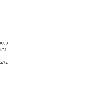
8009
474
4474