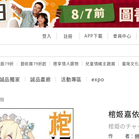
登入
APP下載
會員中心
註冊
面79折
藝術展79折起
禮享情人選物
兒童情緒主題展
臺灣文化
誠品獨家
誠品畫廊
活動專區
expo
險
棺姬嘉依卡
棺姫のチャ
作
者：
榊