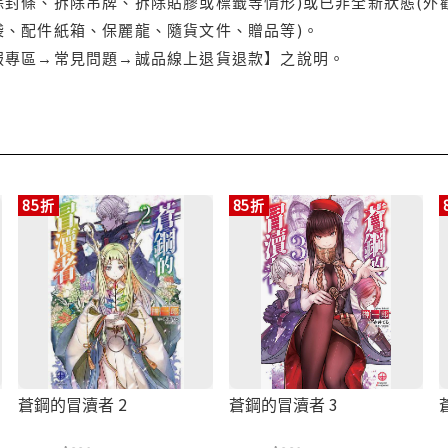
封條、拆除吊牌、拆除貼膠或標籤等情形)或已非全新狀態(外
袋、配件紙箱、保麗龍、隨貨文件、贈品等)。
服專區→常見問題→誠品線上退貨退款】之說明。
85折
85折
蒼鋼的冒瀆者 2
蒼鋼的冒瀆者 3