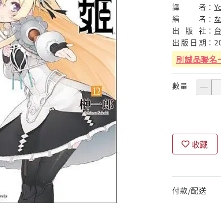
譯
者：
Y
繪
者：
な
出
版
社：
出
版
日
期：
2
刷
誠品聯名
數量
收藏
付款/配送