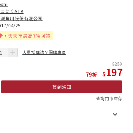
oshi
まにくATK
台灣角川股份有限公司
017/04/25
卡
，天天享最高7%回饋
大量採購請至團購專區
250
197
79
貨到通知
查詢門市庫存