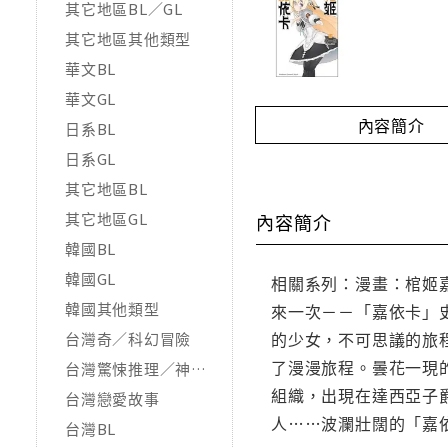
其它地區BL／GL
其它地區其他類型
華文BL
華文GL
內容簡介
日系BL
日系GL
其它地區BL
其它地區GL
內容簡介
韓國BL
韓國GL
相關系列：漫畫：棺姬嘉
韓國其他類型
來一次－－「嘉依卡」
的少女，不可思議的旅
台灣奇／科幻冒險
了漫漫旅程。曇花一現
台灣驚悚推理／神怪靈異
組織，出現在達西亞子
台灣戀愛故事
人……波瀾壯闊的「嘉
台灣BL