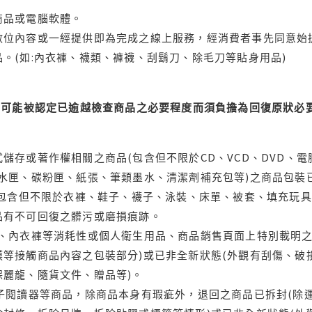
商品或電腦軟體。
位內容或一經提供即為完成之線上服務，經消費者事先同意始提
。(如:內衣褲、襪類、褲襪、刮鬍刀、除毛刀等貼身用品)
可能被認定已逾越檢查商品之必要程度而須負擔為回復原狀必要
儲存或著作權相關之商品(包含但不限於CD、VCD、DVD、電
水匣、碳粉匣、紙張、筆類墨水、清潔劑補充包等)之商品包裝已
(包含但不限於衣褲、鞋子、襪子、泳裝、床單、被套、填充玩具
品有不可回復之髒污或磨損痕跡。
品、內衣褲等消耗性或個人衛生用品、商品銷售頁面上特別載明之
等接觸商品內容之包裝部分)或已非全新狀態(外觀有刮傷、破
保麗龍、隨貨文件、贈品等)。
電子閱讀器等商品，除商品本身有瑕疵外，退回之商品已拆封(除