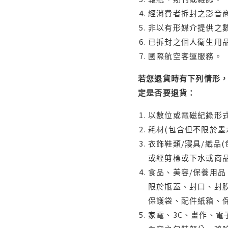
經消費者拆封之影音
非以有形媒介提供之數
已拆封之個人衛生用品
國際航空客運服務。
若您退貨時有下列情形，
定是否要退貨：
以數位或電磁紀錄形式
耗材(包含但不限於墨
衣飾鞋類/寢具/織品
或經剪標或下水或商
食品、美容/保養用
限於瓶蓋、封口、封膜
保護袋、配件紙箱、
家電、3C、畫作、