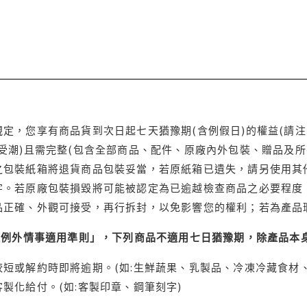
定，您享有商品貨到次日起七天猶豫期(含例假日)的權益(請
受潮)且需完整(包含全部商品、配件、原廠內外包裝、贈品及所
之包裝紙箱將退貨商品包裝妥當，若原紙箱已遺失，請另使用其
字。若原廠包裝損毀將可能被認定為已逾越檢查商品之必要程度，
品正確、外觀可接受，再行拆封，以免影響您的權利；若為產品
理例外情事適用準則」，下列商品不適用七日猶豫期，除產品本
短或解約時即將逾期。(如:生鮮蔬果、乳製品、冷凍冷藏食材、
製化給付。(如:客製印章、鋼筆刻字)