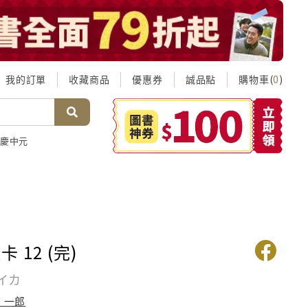
我的訂單
收藏商品
優惠券
誠品點
購物車(
)
0
慶中元
 12 (完)
イカ
 一郎