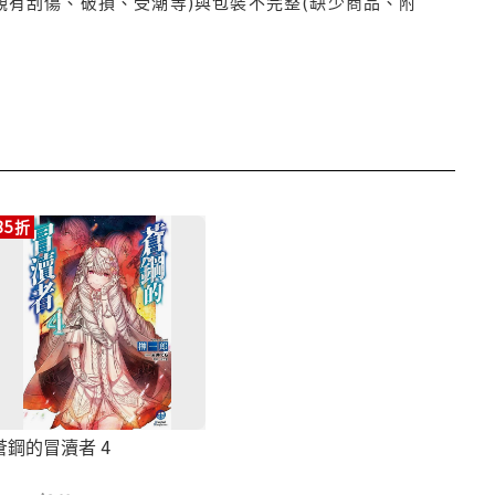
觀有刮傷、破損、受潮等)與包裝不完整(缺少商品、附
85折
蒼鋼的冒瀆者 4