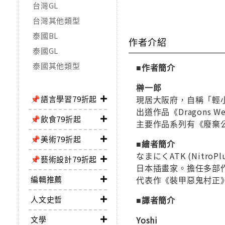
台灣GL
台灣其他類型
泰國BL
作者介紹
泰國GL
泰國其他類型
■作者簡介
榊一郎
📌語言學習79折起
現居大阪府，自稱「輕
出道作品《Dragons
📌飲食79折起
主要作品系列有《廢棄公主
📌美術79折起
■繪者簡介
なまにくATK (NitroPlu
📌藝術設計79折起
日本插畫家。擔任多部
編輯推薦
代表作《裝甲惡鬼村正
人文史哲
■譯者簡介
文學
Yoshi