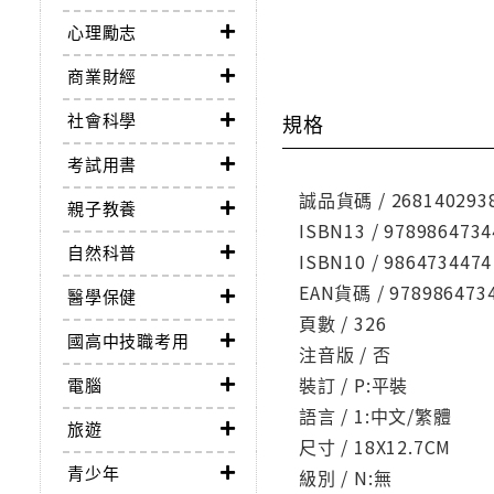
心理勵志
商業財經
社會科學
規格
考試用書
誠品貨碼 / 268140293
親子教養
ISBN13 / 9789864734
自然科普
ISBN10 / 9864734474
EAN貨碼 / 978986473
醫學保健
頁數 / 326
國高中技職考用
注音版 / 否
裝訂 / P:平裝
電腦
語言 / 1:中文/繁體
旅遊
尺寸 / 18X12.7CM
青少年
級別 / N:無