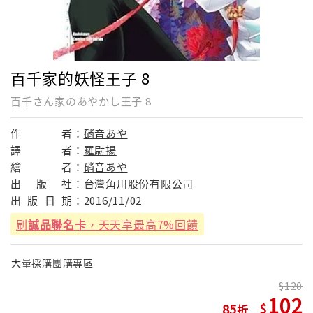
百千家的妖怪王子 8
百千さん家のあやかし王子 8
作
者：
硝音あや
譯
者：
羅尉揚
繪
者：
硝音あや
出
版
社：
台灣角川股份有限公司
出
版
日
期：
2016/11/02
刷
誠品聯名卡
，天天享最高7%回饋
大量採購團購專區
120
102
85