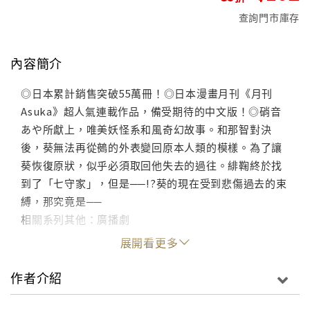
查詢門市庫存
內容簡介
◎日本累計銷售突破55萬冊！◎日本漫畫月刊《月刊
Asuka》超人氣連載作品，備受期待的中文版！◎硝音
あや所獻上，唯美妖怪系和風奇幻故事。和那智對決
後，葵無法再從鵺的外表變回原本人類的模樣。為了讓
葵恢復原狀，似乎必須取回他失去的過往。緋鞠終於找
到了「七守家」，但是──!?葵的現在受到悲傷過去的束
縛，那究竟是──
相關系列其他：廣播劇
展開看更多
作者介紹