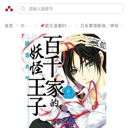
首頁
中文書
📌圖文漫畫85折起
日系驚悚推理／神怪靈異