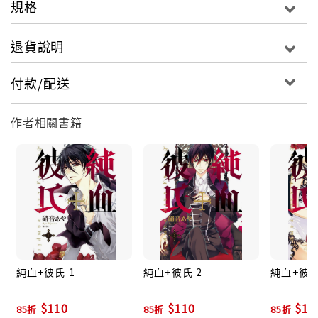
規格
退貨說明
付款/配送
作者相關書籍
純血+彼氏 1
純血+彼氏 2
純血+彼氏
$110
$110
$11
85折
85折
85折