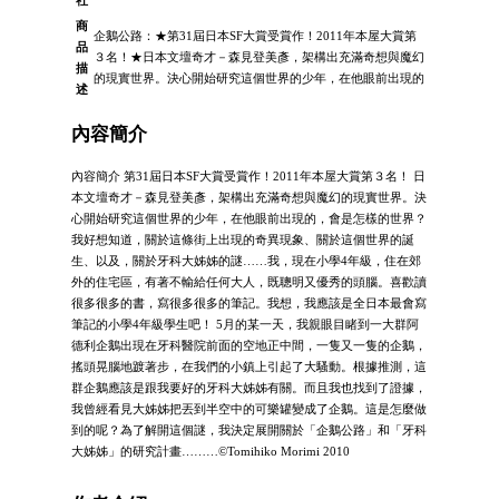
社
商
企鵝公路：★第31屆日本SF大賞受賞作！2011年本屋大賞第
品
３名！★日本文壇奇才－森見登美彥，架構出充滿奇想與魔幻
描
的現實世界。決心開始研究這個世界的少年，在他眼前出現的
述
內容簡介
內容簡介 第31屆日本SF大賞受賞作！2011年本屋大賞第３名！ 日
本文壇奇才－森見登美彥，架構出充滿奇想與魔幻的現實世界。決
心開始研究這個世界的少年，在他眼前出現的，會是怎樣的世界？
我好想知道，關於這條街上出現的奇異現象、關於這個世界的誕
生、以及，關於牙科大姊姊的謎……我，現在小學4年級，住在郊
外的住宅區，有著不輸給任何大人，既聰明又優秀的頭腦。喜歡讀
很多很多的書，寫很多很多的筆記。我想，我應該是全日本最會寫
筆記的小學4年級學生吧！ 5月的某一天，我親眼目睹到一大群阿
德利企鵝出現在牙科醫院前面的空地正中間，一隻又一隻的企鵝，
搖頭晃腦地踱著步，在我們的小鎮上引起了大騷動。根據推測，這
群企鵝應該是跟我要好的牙科大姊姊有關。而且我也找到了證據，
我曾經看見大姊姊把丟到半空中的可樂罐變成了企鵝。這是怎麼做
到的呢？為了解開這個謎，我決定展開關於「企鵝公路」和「牙科
大姊姊」的研究計畫………©Tomihiko Morimi 2010