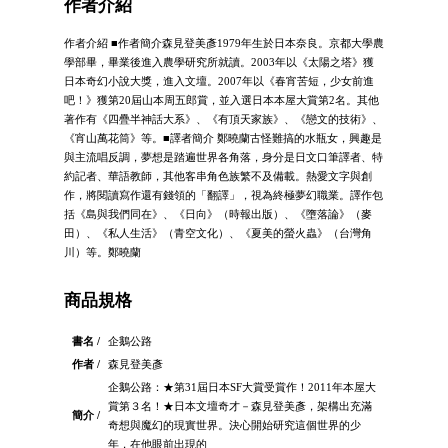
作者介紹
作者介紹 ■作者簡介森見登美彥1979年生於日本奈良。京都大學農
學部畢，畢業後進入農學研究所就讀。2003年以《太陽之塔》獲
日本奇幻小說大獎，進入文壇。2007年以《春宵苦短，少女前進
吧！》獲第20屆山本周五郎賞，並入選日本本屋大賞第2名。其他
著作有《四疊半神話大系》、《有頂天家族》、《戀文的技術》、
《宵山萬花筒》等。■譯者簡介 鄭曉蘭古怪難搞的水瓶女，興趣是
與主流唱反調，夢想是踏遍世界各角落，身分是日文口筆譯者、特
約記者、華語教師，其他客串角色族繁不及備載。熱愛文字與創
作，將閱讀寫作還有錢領的「翻譯」，視為終極夢幻職業。譯作包
括《島與我們同在》、《日向》（時報出版）、《墮落論》（麥
田）、《私人生活》（青空文化）、《夏美的螢火蟲》（台灣角
川）等。鄭曉蘭
商品規格
書名 /
企鵝公路
作者 /
森見登美彥
企鵝公路：★第31屆日本SF大賞受賞作！2011年本屋大
賞第３名！★日本文壇奇才－森見登美彥，架構出充滿
簡介 /
奇想與魔幻的現實世界。決心開始研究這個世界的少
年，在他眼前出現的