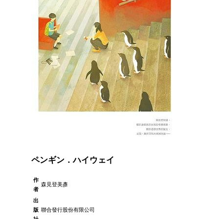
ペンギン．ハイウェイ
作
森見登美彥
者
出
版
聯合發行股份有限公司